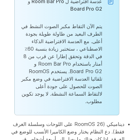
عدسة افتراضية ل Room Bar Pro و
Board Pro G2
يتم الآن التقاط مكبر الصوت النشط في
الطرف البعيد من طاولة طويلة بجودة
أعلى. مع العدسة الافتراضية الذكاء
الاصطناعي ، ستختبر زيادة بنسبة 60٪
في الدقة وتحقق إطارا عن قرب من 8
أمتار باستخدام Room Bar Pro و
Board Pro G2. يستخدم RoomOS
تلقائيا العدسة الافتراضية في وضع مكبر
الصوت للحصول على جودة أعلى
لالتقاط السماعة النشطة. لا يوجد تكوين
مطلوب.
ديناميكي
(RoomOS 26 على اللوحات وسلسلة الغرف
فقط). دع النظام يختار وضع الكاميرا الأنسب للوضع في
الغرفة. إذا كان هناك ما يصل إلى أربعة أشخاص في