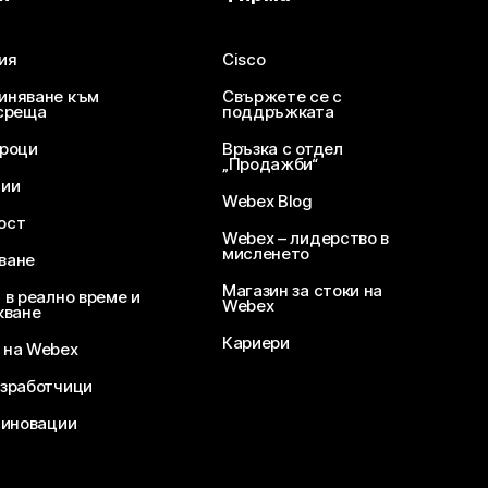
ия
Cisco
иняване към
Свържете се с
среща
поддръжката
уроци
Връзка с отдел
„Продажби“
ции
Webex Blog
ост
Webex – лидерство в
мисленето
ване
Магазин за стоки на
 в реално време и
Webex
кване
Кариери
 на Webex
зработчици
 иновации