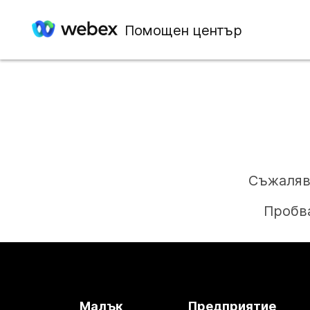
Помощен център
Съжаляв
Пробва
Малък
Предприятие