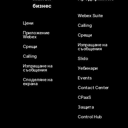
бизнес
Webex Suite
Цени
Calling
Приложение
Срещи
Webex
Изпращане на
Срещи
съобщения
Calling
Slido
Изпращане на
Уебинари
съобщения
Events
Споделяне на
екрана
Contact Center
CPaaS
Защита
Control Hub