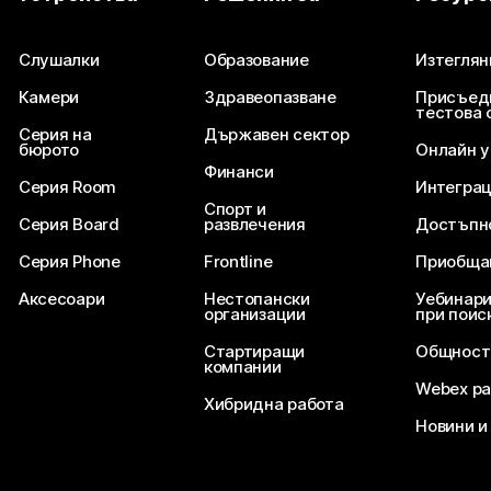
Изпратете въпрос
Слушалки
Образование
Изтеглян
Камери
Здравеопазване
Присъед
тестова 
Серия на
Държавен сектор
бюрото
Онлайн 
Финанси
Серия Room
Интегра
Спорт и
Серия Board
развлечения
Достъпн
Серия Phone
Frontline
Приобща
Аксесоари
Нестопански
Уебинари
организации
при поис
Стартиращи
Общност
компании
Webex ра
Хибридна работа
Новини и