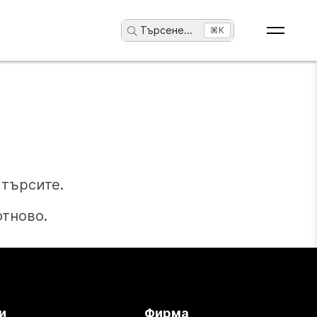
Търсене
...
⌘K
търсите.
отново.
и
Фирма