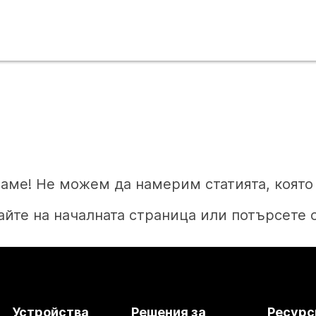
аме! Не можем да намерим статията, която 
йте на началната страница или потърсете 
Начало
Устройства
Решения за
Ресурс
Нуждаете се от отговор?