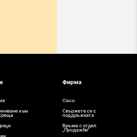
и
Фирма
ия
Cisco
иняване към
Свържете се с
среща
поддръжката
уроци
Връзка с отдел
„Продажби“
ции