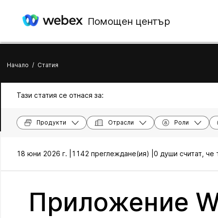
Помощен център
Начало
/
Статия
Тази статия се отнася за:
Продукти
Отрасли
Роли
18 юни 2026 г. |
1142 преглеждане(ия) |
0 души считат, че
Приложение We