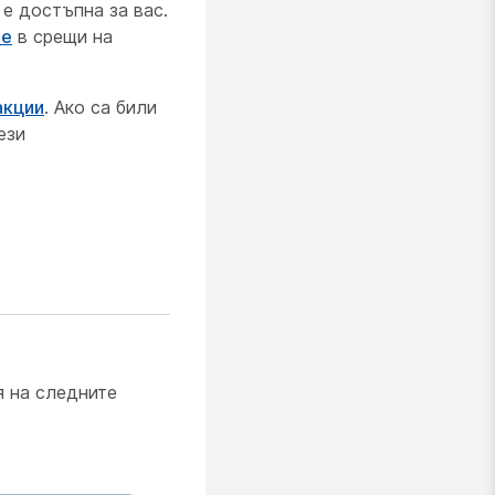
 е достъпна за вас.
те
в срещи на
акции
. Ако са били
ези
я на следните