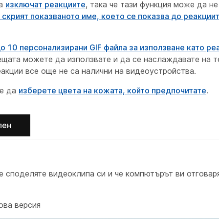
да
изключат реакциите
, така че тази функция може да не
 скрият показваното име, което се показва до реакции
до 10 персонализирани GIF файла за използване като ре
рещата можете да използвате и да се наслаждавате на т
акции все още не са налични на видеоустройства.
те да
изберете цвета на кожата, който предпочитате
.
лен
че споделяте видеоклипа си и че компютърът ви отговар
ова версия