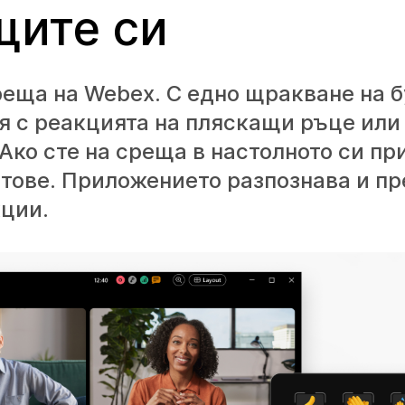
щите си
реща на Webex. С едно щракване на 
я с реакцията на пляскащи ръце или
Ако сте на среща в настолното си пр
тове. Приложението разпознава и п
кции.