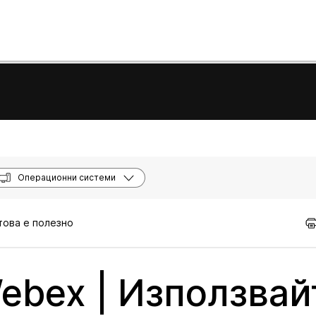
Операционни системи
 това е полезно
bex | Използвай