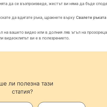
ията да се възпроизведе, жестът ви няма да бъде споде
искате да вдигате ръка, щракнете върху
Свалете ръкат
ъл на вашето видео или в долния ляв ъгъл на прозореца
ли видеоклипът ви е в полезрението.
ше ли полезна тази
статия?