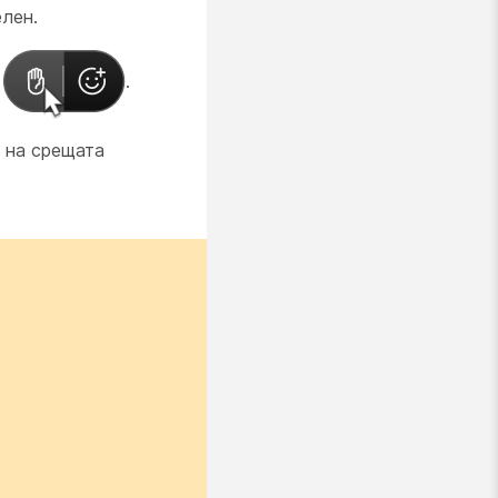
лен.
а
.
 на срещата