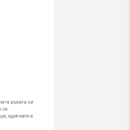
нете ръката си
а се
це, вдигнати в