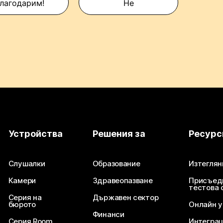
лагодарим!
Не
Устройства
Решения за
Ресурс
Слушалки
Образование
Изтеглян
Камери
Здравеопазване
Присъед
тестова 
Серия на
Държавен сектор
бюрото
Онлайн 
Финанси
Серия Room
Интегра