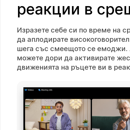
реакции в сре
Изразете себе си по време на с
да аплодирате високоговорител
шега със смеещото се емоджи. 
можете дори да активирате жес
движенията на ръцете ви в реа