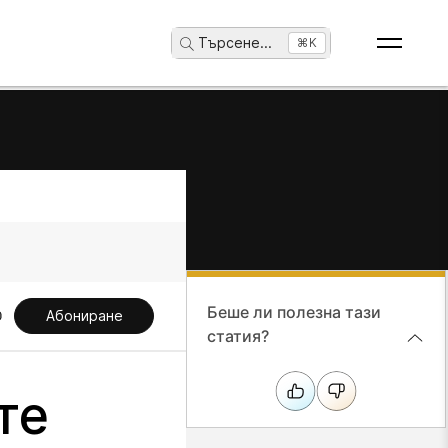
Търсене
...
⌘K
Беше ли полезна тази
Абониране
статия?
те