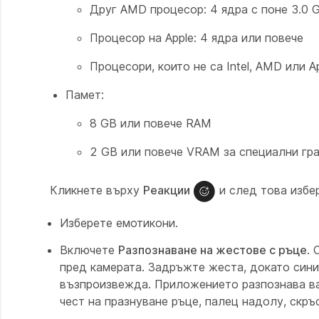
Друг AMD процесор: 4 ядра с поне 3.0 
Процесор на Apple: 4 ядра или повече
Процесори, които не са Intel, AMD или A
Памет:
8 GB или повече RAM
2 GB или повече VRAM за специални гр
Кликнете върху
Реакции
и след това избе
Изберете емотикони.
Включете
Разпознаване на жестове с ръце
. 
пред камерата. Задръжте жеста, докато синия
възпроизвежда. Приложението разпознава ваш
чест на празнуване ръце, палец надолу, скръ