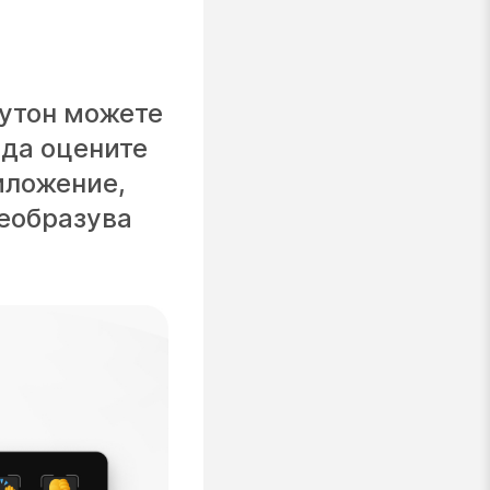
бутон можете
 да оцените
иложение,
реобразува