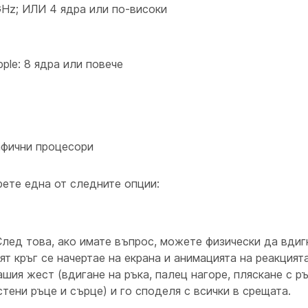
GHz; ИЛИ 4 ядра или по-високи
pple: 8 ядра или повече
афични процесори
рете една от следните опции:
След това, ако имате въпрос, можете физически да вдиг
т кръг се начертае на екрана и анимацията на реакцият
ия жест (вдигане на ръка, палец нагоре, пляскане с ръ
стени ръце и сърце) и го споделя с всички в срещата.