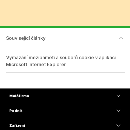
Související články
Vymazání mezipaměti a souborů cookie v aplikaci
Microsoft Internet Explorer
Malá firma
Ceny
Podnik
Aplikace Webex
Webex Suite
Zařízení
Schůzky