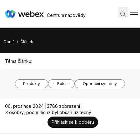
Centrum nápovědy
Domů
/
Článek
Téma článku:
Produkty
Role
Operační systémy
06. prosince 2024 |
3786 zobrazení |
3 osob/y, podle nichž byl obsah užitečný
Přihlásit se k odběru