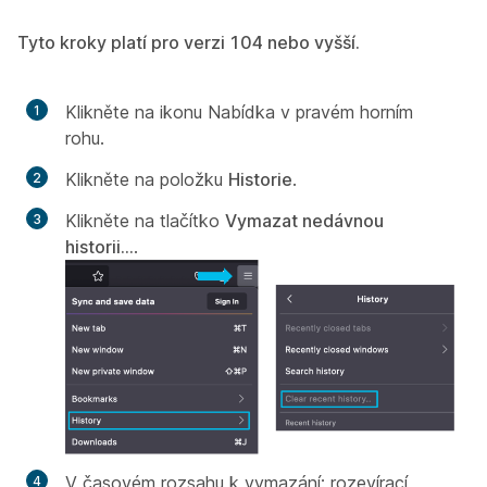
Tyto kroky platí pro verzi 104 nebo vyšší.
Klikněte na ikonu Nabídka v pravém horním
rohu.
Klikněte na položku
Historie
.
Klikněte na tlačítko
Vymazat nedávnou
historii...
.
V
časovém rozsahu k vymazání:
rozevírací