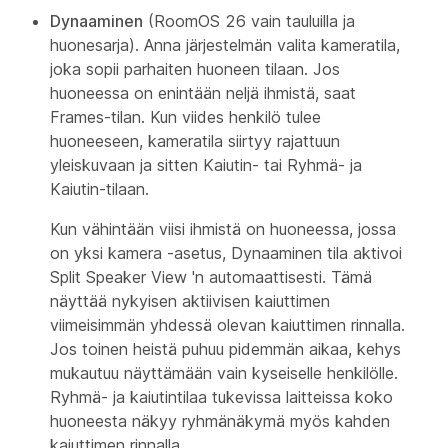
Dynaaminen
(RoomOS 26 vain tauluilla ja
huonesarja). Anna järjestelmän valita kameratila,
joka sopii parhaiten huoneen tilaan. Jos
huoneessa on enintään neljä ihmistä, saat
Frames-tilan. Kun viides henkilö tulee
huoneeseen, kameratila siirtyy rajattuun
yleiskuvaan ja sitten Kaiutin- tai Ryhmä- ja
Kaiutin-tilaan.
Kun vähintään viisi ihmistä on huoneessa, jossa
on yksi kamera -asetus, Dynaaminen tila aktivoi
Split Speaker View 'n automaattisesti. Tämä
näyttää nykyisen aktiivisen kaiuttimen
viimeisimmän yhdessä olevan kaiuttimen rinnalla.
Jos toinen heistä puhuu pidemmän aikaa, kehys
mukautuu näyttämään vain kyseiselle henkilölle.
Ryhmä- ja kaiutintilaa tukevissa laitteissa koko
huoneesta näkyy ryhmänäkymä myös kahden
kaiuttimen rinnalla.