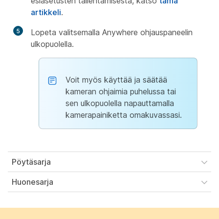
esiasetusten tallentamisesta, katso
tämä
artikkeli
.
5
Lopeta valitsemalla Anywhere ohjauspaneelin
ulkopuolella.
Voit myös käyttää ja säätää
kameran ohjaimia puhelussa tai
sen ulkopuolella napauttamalla
kamerapainiketta omakuvassasi.
Pöytäsarja
Huonesarja