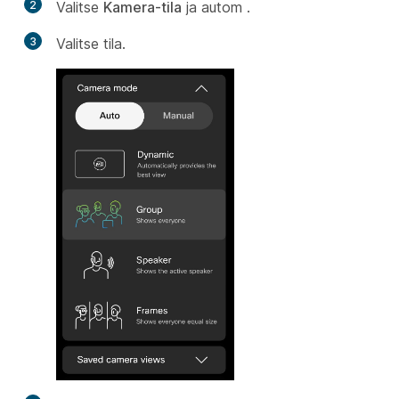
2
Valitse
Kamera-tila
ja autom
.
3
Valitse tila.