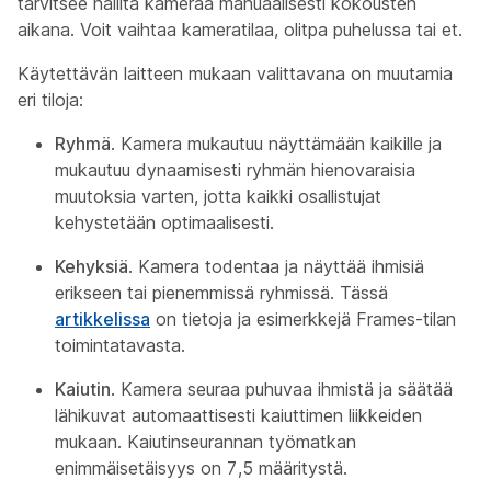
tarvitsee hallita kameraa manuaalisesti kokousten
aikana. Voit vaihtaa kameratilaa, olitpa puhelussa tai et.
Käytettävän laitteen mukaan valittavana on muutamia
eri tiloja:
Ryhmä
. Kamera mukautuu näyttämään kaikille ja
mukautuu dynaamisesti ryhmän hienovaraisia
muutoksia varten, jotta kaikki osallistujat
kehystetään optimaalisesti.
Kehyksiä
. Kamera todentaa ja näyttää ihmisiä
erikseen tai pienemmissä ryhmissä. Tässä
artikkelissa
on tietoja ja esimerkkejä Frames-tilan
toimintatavasta.
Kaiutin
. Kamera seuraa puhuvaa ihmistä ja säätää
lähikuvat automaattisesti kaiuttimen liikkeiden
mukaan. Kaiutinseurannan työmatkan
enimmäisetäisyys on 7,5 määritystä.