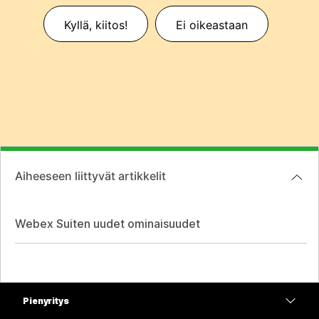
Kyllä, kiitos!
Ei oikeastaan
Aiheeseen liittyvät artikkelit
Webex Suiten uudet ominaisuudet
Pienyritys