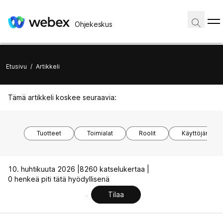
Ohjekeskus
Etusivu
/
Artikkeli
Tämä artikkeli koskee seuraavia:
Tuotteet
Toimialat
Roolit
Käyttöjärjest
10. huhtikuuta 2026 |
8260 katselukertaa |
0 henkeä piti tätä hyödyllisenä
Tilaa