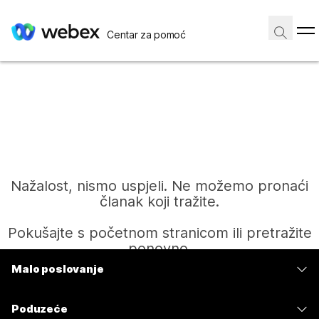
Centar za pomoć
Nažalost, nismo uspjeli. Ne možemo pronaći
članak koji tražite.
Pokušajte s početnom stranicom ili pretražite
ponovno.
Malo poslovanje
Cijene
Početak
Poduzeće