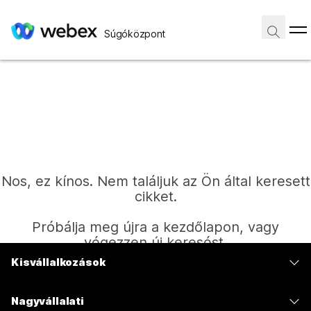
Súgóközpont
Nos, ez kínos. Nem találjuk az Ön által keresett
cikket.
Próbálja meg újra a kezdőlapon, vagy
végezzen új keresést.
Kisvállalkozások
Díjszabás
Kezdőlap
Nagyvállalati