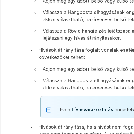
Adjon meg egy adott belső vagy külső tel
Válassza a
Hangposta elhagyásának enge
akkor választható, ha érvényes belső te
Válassza a
Rövid hangjelzés lejátszása á
lejátszani egy hívás átirányításakor.
Hívások átirányítása foglalt vonalak eseté
következőket teheti:
Adjon meg egy adott belső vagy külső tel
Válassza a
Hangposta elhagyásának enge
akkor választható, ha érvényes belső te
Ha a
hívásvárakoztatás
engedélye
Hívások átirányítása, ha a hívást nem foga