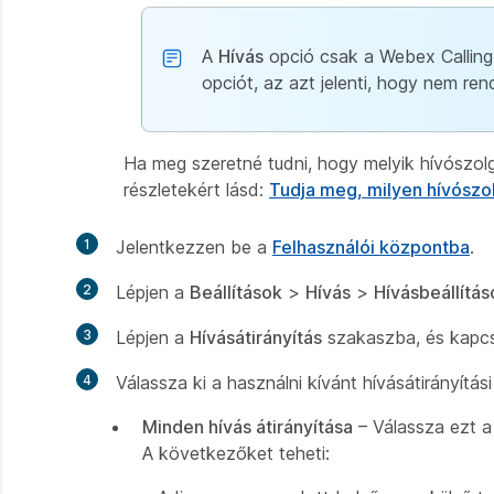
A
Hívás
opció csak a Webex Calling-
opciót, az azt jelenti, hogy nem ren
Ha meg szeretné tudni, hogy melyik hívószolg
részletekért lásd:
Tudja meg, milyen hívószol
1
Jelentkezzen be a
Felhasználói központba
.
2
Lépjen a
Beállítások
>
Hívás
>
Hívásbeállítás
3
Lépjen a
Hívásátirányítás
szakaszba, és kapcso
4
Válassza ki a használni kívánt hívásátirányítási
Minden hívás átirányítása
– Válassza ezt a 
A következőket teheti: