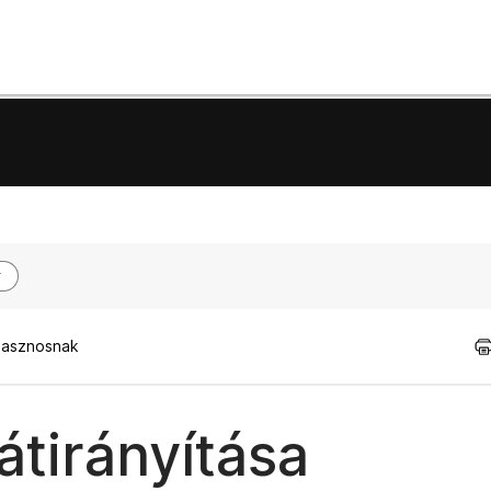
hasznosnak
átirányítása