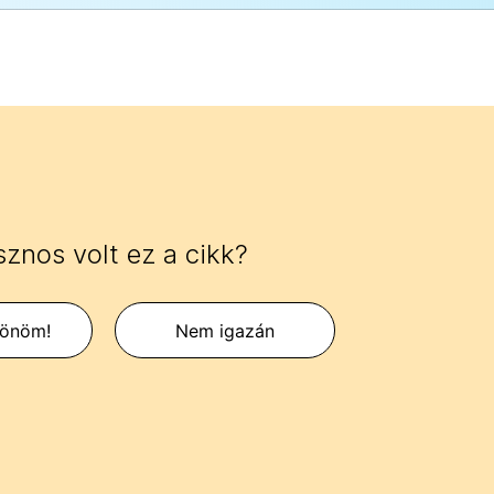
znos volt ez a cikk?
zönöm!
Nem igazán