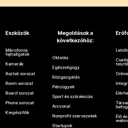
Eszközök
Megoldások a
Erőf
következőhöz:
Mikrofonos
Letöl
fejhallgatók
Oktatás
Csatl
Kamerák
teszt
Egészségügy
Asztali sorozat
Onlin
Közigazgatás
Room sorozat
Integ
Pénzügyek
Board sorozat
Elérh
Sport és szórakozás
Phone sorozat
Társa
Arcvonal
befog
Kiegészítők
Nonprofit szervezetek
Élő és
webin
Startupok