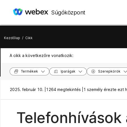
Súgóközpont
Kezdőlap
/
Cikk
A cikk a következőre vonatkozik:
Termékek
Iparágak
Szerepkörök
2025. február 10. |
1264 megtekintés |
1 személy érezte ezt 
Telefonhívások 