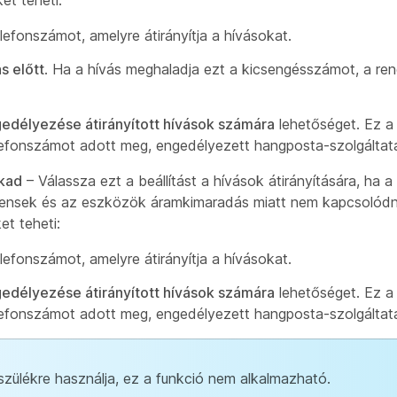
et teheti:
efonszámot, amelyre átirányítja a hívásokat.
s előtt
. Ha a hívás meghaladja ezt a kicsengésszámot, a re
délyezése átirányított hívások számára
lehetőséget. Ez a
lefonszámot adott meg, engedélyezett hangposta-szolgáltatá
akad
– Válassza ezt a beállítást a hívások átirányítására, ha 
 kliensek és az eszközök áramkimaradás miatt nem kapcsolód
et teheti:
efonszámot, amelyre átirányítja a hívásokat.
délyezése átirányított hívások számára
lehetőséget. Ez a
lefonszámot adott meg, engedélyezett hangposta-szolgáltatá
zülékre használja, ez a funkció nem alkalmazható.