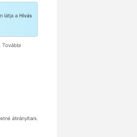
m látja a
Hívás
l. További
tné átirányítani.