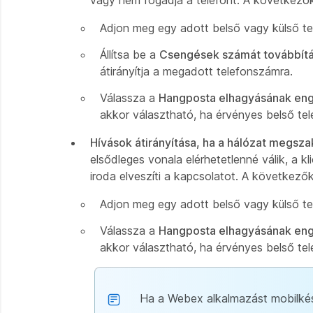
vagy nem fogadja a telefont. A következők
Adjon meg egy adott belső vagy külső tel
Állítsa be a
Csengések számát továbbítá
átirányítja a megadott telefonszámra.
Válassza a
Hangposta elhagyásának enge
akkor választható, ha érvényes belső te
Hívások átirányítása, ha a hálózat megsz
elsődleges vonala elérhetetlenné válik, a
iroda elveszíti a kapcsolatot. A következők
Adjon meg egy adott belső vagy külső tel
Válassza a
Hangposta elhagyásának enge
akkor választható, ha érvényes belső te
Ha a Webex alkalmazást mobilkés