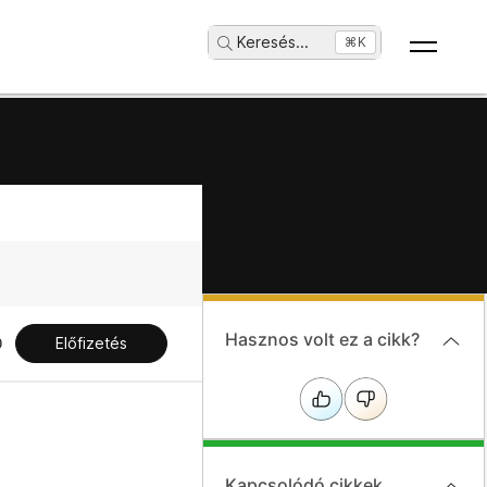
Keresés
...
⌘K
Hasznos volt ez a cikk?
Előfizetés
Kapcsolódó cikkek