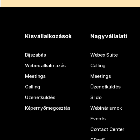
Kisvállalkozások
Nagyvállalati
Díjszabás
Webex Suite
Webex alkalmazás
Calling
Meetings
Meetings
Calling
Üzenetküldés
Üzenetküldés
Slido
Képernyőmegosztás
Webináriumok
Events
Contact Center
CPaaS