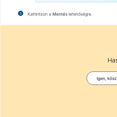
5
Kattintson a
Mentés
lehetőségre.
Has
Igen, kös