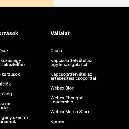
orrások
Vállalat
tések
Cisco
akozás egy
Kapcsolatfelvétel az
értekezlethez
ügyfélszolgálattal
e kurzusok
Kapcsolatfelvétel az
értékesítési csoporttal
rációk
Webex Blog
etőség
Webex Thought
Leadership
dalmi
adás
Webex Merch Store
 igény szerinti
áriumok
Karrier