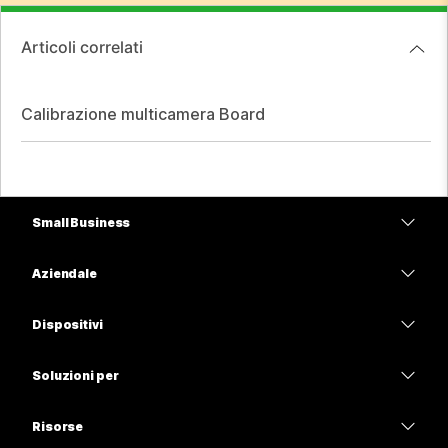
Articoli correlati
Calibrazione multicamera Board
Small Business
Prezzi
Aziendale
App Webex
Webex Suite
Dispositivi
Meetings
Calling
Cuffie
Calling
Soluzioni per
Meetings
Videocamere
Istruzione
Messaggistica
Messaggistica
Risorse
Serie Scrivania