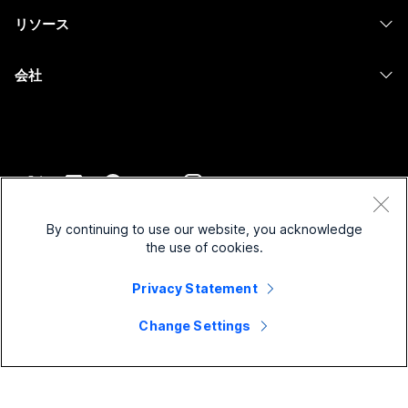
教育
メッセージング
リソース
Desk シリーズ
画面共有
ヘルスケア
Slido
ダウンロード
Room シリーズ
会社
行政
ウェビナー
テストミーティングに参加
Board シリーズ
Cisco
財務
Events
オンラインクラス
Phone シリーズ
サポートへお問い合わせ
スポーツとエンターテインメント
Contact Center
インテグレーション
アクセサリ
セールスに問い合わせ
フロントライン
CPaaS
アクセシビリティ
利用規約
Webex Blog
非営利
セキュリティ
By continuing to use our website, you acknowledge
インクルージョン
プライバシーステートメント
the use of cookies.
Webex ソート リーダーシップ
スタートアップ
Control Hub
クッキー
ライブ & オンデマンド ウェビナー
Webex Merch Store
Privacy Statement
商標
ハイブリッド ワーク
Webex Community
©
2026
Cisco and/or its affiliates. All rights reserved.
キャリア
Change Settings
Webex Developers
ニュース & イノベーション