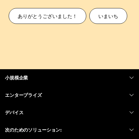
ありがとうございました！
いまいち
小規模企業
価格
エンタープライズ
Webex アプリ
Webex スイート
デバイス
Meetings
Calling
ヘッドセット
Calling
次のためのソリューション:
Meetings
カメラ
メッセージング