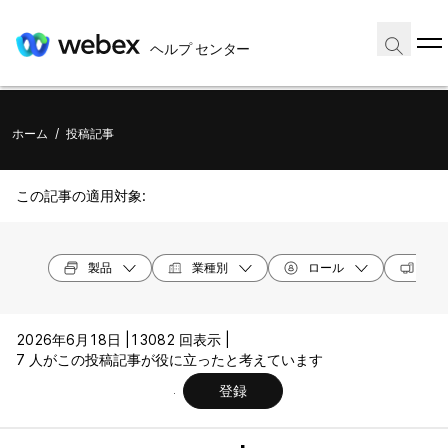
ヘルプ センター
ホーム
/
投稿記事
この記事の適用対象:
製品
業種別
ロール
オペ
2026年6月18日 |
13082 回表示 |
7 人がこの投稿記事が役に立ったと考えています
登録