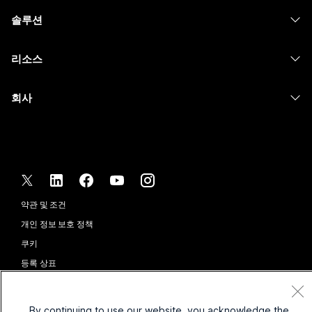
헤드셋
Calling
솔루션
Meetings
카메라
메시징
교육
메시징
리소스
Desk 시리즈
화면 공유
의료 서비스
Slido
다운로드
Room 시리즈
회사
정부
Webinars
테스트 미팅 참여하기
Board 시리즈
Cisco
재무
이벤트
온라인 학습
전화 시리즈
지원 연락처
스포츠 및 엔터테인먼트
Contact Center
통합
보조 프로그램
영업팀에 문의
최전선
CPaaS
접근성
약관 및 조건
Webex Blog
비영리
보안
포용성
개인 정보 보호 정책
Webex 사고적 리더십
스타트업
Control Hub
쿠키
실시간 및 주문형 웨비나
Webex Merch 스토어
등록 상표
하이브리드 작업
Webex 커뮤니티
©
2026
Cisco 및/또는 관련 제휴. All rights reserved.
경력
Webex 개발자
By continuing to use our website, you acknowledge the