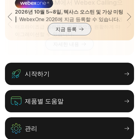
Unified CM에서 Webex Calling으
로 마이그레이션
2026년 10월 5~8일, 텍사스 오스틴 및 가상 미팅  
|  
포괄적인 안내서를 참조하여 Webex Calling의 엔
WebexOne 2026에 지금 등록할 수 있습니다.
터프라이즈급 클라우드 플랫폼으로 원활하게 마
지금 등록
이그레이션할 수 있습니다.
자세한 내용
시작하기
제품별 도움말
관리