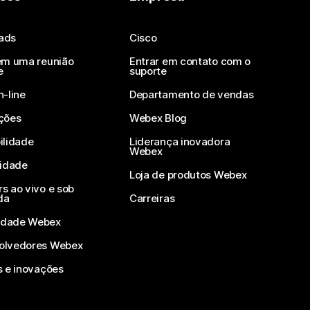
ads
Cisco
em uma reunião
Entrar em contato com o
e
suporte
n-line
Departamento de vendas
ções
Webex Blog
ilidade
Liderança inovadora
Webex
vidade
Loja de produtos Webex
s ao vivo e sob
da
Carreiras
dade Webex
olvedores Webex
s e inovações