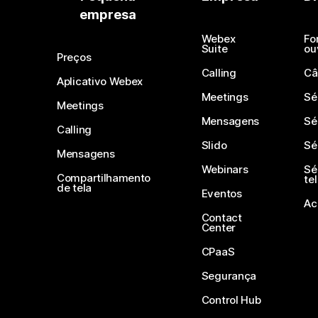
empresa
Webex
Fo
Suite
ou
Preços
Calling
Câ
Aplicativo Webex
Meetings
Sé
Meetings
Mensagens
Sé
Calling
Slido
Sé
Mensagens
Webinars
Sé
Compartilhamento
te
de tela
Eventos
Ac
Contact
Center
CPaaS
Segurança
Control Hub