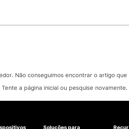
edor. Não conseguimos encontrar o artigo que
Tente a página inicial ou pesquise novamente.
Página inicial
spositivos
Soluções para
Recur
Precisa de uma resposta?