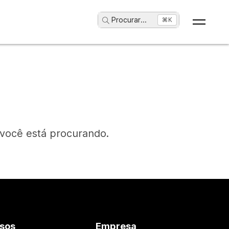
Procurar
...
⌘K
 você está procurando.
sos
Empresa