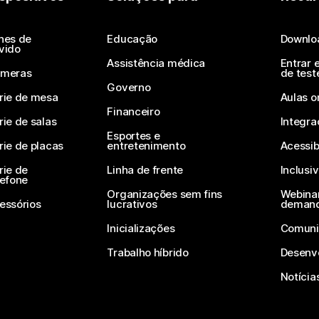
Enviar uma pergunta
nes de
Educação
Downlo
vido
Assistência médica
Entrar 
meras
de test
Governo
rie de mesa
Aulas o
Financeiro
rie de salas
Integra
Esportes e
rie de placas
entretenimento
Acessib
rie de
Linha de frente
Inclusi
lefone
Organizações sem fins
Webinar
essórios
lucrativos
deman
Inicializações
Comuni
Trabalho híbrido
Desenv
Notícia