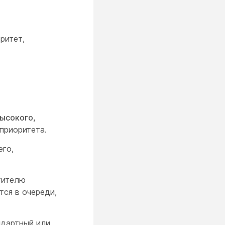
ритет,
ысокого,
приоритета.
его,
тителю
тся в очереди,
ндартный или