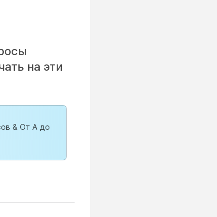
просы
чать на эти
ов & От А до