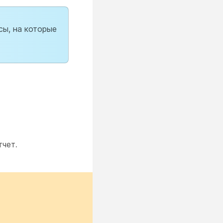
сы, на которые
тчет
.