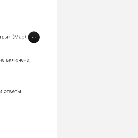
етры» (Mac)
не включена,
и ответы