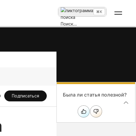
⌘K
Поиск
...
Была ли статья полезной?
Подписаться
а