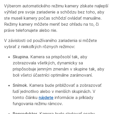
Výberom automatického režimu kamery získate najlepší
výhľad pre svoje zariadenie a schôdzu bez toho, aby
ste museli kamery počas schôdzí ovládať manuálne.
Režimy kamery môžete meniť bez ohľadu na to, či
práve telefonujete alebo nie.
V závislosti od používaného zariadenia si môžete
vybrať z niekoľkých rôznych režimov:
Skupina
. Kamera sa prispôsobí tak, aby
zobrazovala všetkých, dynamicky sa
prispôsobuje jemným zmenám v skupine tak, aby
boli všetci účastníci optimálne zarámovaní.
Snímok
. Kamera bude približovať a zobrazovať
ľudí jednotlivo alebo v menších skupinách. V
tomto článku
nájdete
informácie a príklady
fungovania režimu rámcov.
Reproduktor
. Kamera bude sledovať osobu,