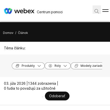
Centrum pomoci
Domov
/
Článok
Téma článku:
Produkty
Roly
Modely zariadení
03. júla 2026 |
1344 zobrazenia |
0 ľudia to považujú za užitočné
Odoberať