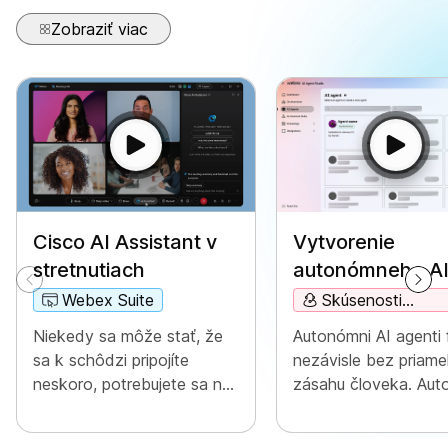
Zobraziť viac
Vytvorenie
Cisco AI Assistant v
autonómneho A
stretnutiach
agenta
Skúsenosti
Webex Suite
zákazníkov
Autonómni AI agenti 
Niekedy sa môže stať, že
nezávisle bez priam
sa k schôdzi pripojíte
zásahu človeka. Aut
neskoro, potrebujete sa na
agenti môžu pristupo
chvíľu vzdialiť alebo robíte
databáze znalostí a
viac vecí naraz, čo vás