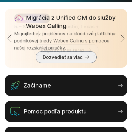
Migrácia z Unified CM do služby
Webex Calling
5. – 8. októbra 2026, Austin, Texas + 
virtuálne  |  
Migrujte bez problémov na cloudovú platformu
Registrácia do WebexOne 2026 je
teraz otvorená.
podnikovej triedy Webex Calling s pomocou
našej rozsiahlej príručky.
Registrujte sa teraz
Dozvedieť sa viac
Začíname
Pomoc podľa produktu