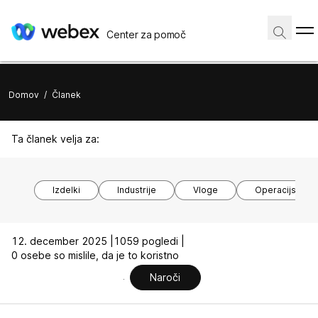
Center za pomoč
Domov
/
Članek
Ta članek velja za:
Izdelki
Industrije
Vloge
Operacijski si
12. december 2025 |
1059 pogledi |
0 osebe so mislile, da je to koristno
Naroči