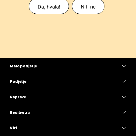
Da, hvala!
Niti ne
Malo podjetje
Cene
Podjetje
Aplikacija Webex
Webex Suite
Naprave
Meetings
Calling
Naglavne slušalke
Calling
Rešitve za
Meetings
Kamere
Izobrazba
Sporočanje
Sporočanje
Viri
Serija namizja
Zdravstvena oskrba
Skupna raba zaslona