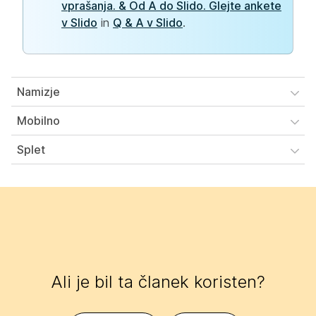
vprašanja. & Od A do Slido. Glejte
ankete
v Slido
in
Q & A v Slido
.
Namizje
Mobilno
Splet
Ali je bil ta članek koristen?