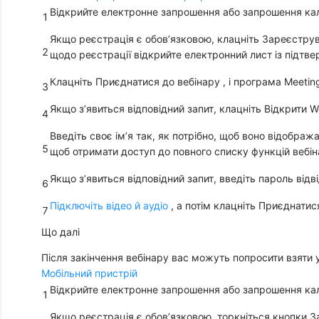
Відкрийте електронне запрошення або запрошення ка
1
Якщо реєстрація є обов’язковою, клацніть
Зареєструв
2
щодо реєстрації відкрийте електронний лист із підтв
Клацніть
Приєднатися до вебінару
, і програма Meeti
3
Якщо з’явиться відповідний запит, клацніть
Відкрити 
4
Введіть своє ім’я так, як потрібно, щоб воно відображ
5
щоб отримати доступ до повного списку функцій вебін
Якщо з’явиться відповідний запит, введіть пароль відв
6
Підключіть відео й аудіо
, а потім клацніть
Приєднатися
7
Що далі
Після закінчення вебінару вас можуть попросити взяти у
Мобільний пристрій
Відкрийте електронне запрошення або запрошення ка
1
Якщо реєстрація є обов’язковою, торкніться кнопки
З