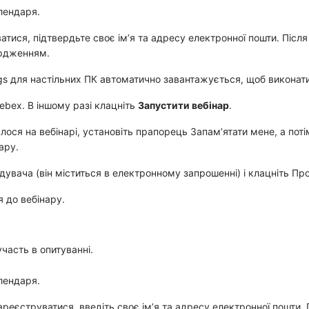
лендаря.
атися
, підтвердьте своє ім’я та адресу електронної пошти. Післ
ердженням.
ngs для настільних ПК автоматично завантажується, щоб виконат
Webex
. В іншому разі клацніть
Запустити вебінар
.
алося на вебінарі, установіть прапорець
Запам’ятати мене
, а пот
ару.
ідувача (він міститься в електронному запрошенні) і клацніть
Пр
 до вебінару
.
часть в опитуванні.
лендаря.
ареєструватися
, введіть своє ім’я та адресу електронної пошти