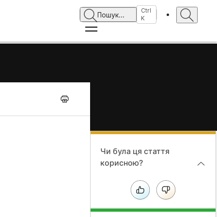
Ctrl
Пошук
...
K
Чи була ця стаття
корисною?