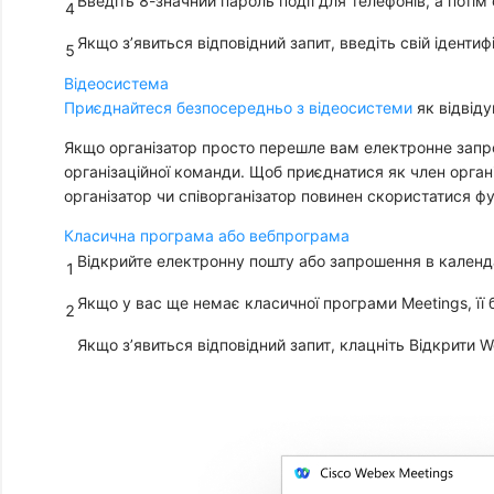
Введіть 8-значний
пароль події
для телефонів, а поті
4
Якщо з’явиться відповідний запит, введіть свій ідентиф
5
Відеосистема
Приєднайтеся безпосередньо з відеосистеми
як відвіду
Якщо організатор просто перешле вам електронне запро
організаційної команди. Щоб приєднатися як член органі
організатор чи співорганізатор повинен скористатися ф
Класична програма або вебпрограма
Відкрийте електронну пошту або запрошення в календ
1
Якщо у вас ще немає класичної програми Meetings, ї
2
Якщо з’явиться відповідний запит, клацніть
Відкрити 