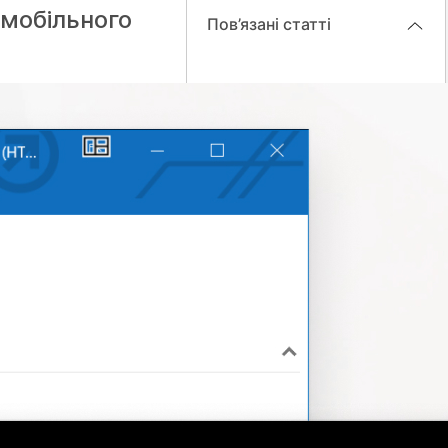
мобільного
Пов’язані статті
Приєднатися до вебінару в
режимі вебтрансляції
Виправлення неполадок із
Webex Meetings