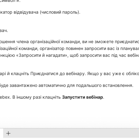
м символ
#
.
ікатор відвідувача (числовий пароль).
вач.
шення члена організаційної команди, ви не зможете приєднатис
заційної команди, організатор повинен запросити вас із планува
ункцією «Запросити й нагадати», щоб запросити вас під час вебі
арі й клацніть
Приєднатися до вебінару
. Якщо у вас уже є облік
ї буде завантажено автоматично для подальшого встановлення.
Webex
. В іншому разі клацніть
Запустити вебінар
.