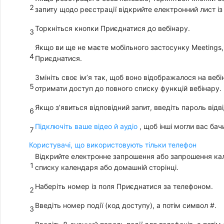
2
запиту щодо реєстрації відкрийте електронний лист і
Торкніться кнопки
Приєднатися до вебінару
.
3
Якщо ви ще не маєте мобільного застосунку Meetings,
4
Приєднатися
.
Змініть своє ім’я так, щоб воно відображалося на веб
5
отримати доступ до повного списку функцій вебінару.
Якщо з’явиться відповідний запит, введіть
пароль відв
6
Підключіть ваше відео й аудіо
, щоб інші могли вас бачи
7
Користувачі, що використовують тільки телефон
Відкрийте електронне запрошення або запрошення кале
1
списку
календаря
або
домашній
сторінці.
Наберіть номер із поля
Приєднатися за телефоном
.
2
Введіть
номер події (код доступу)
, а потім символ
#
.
3