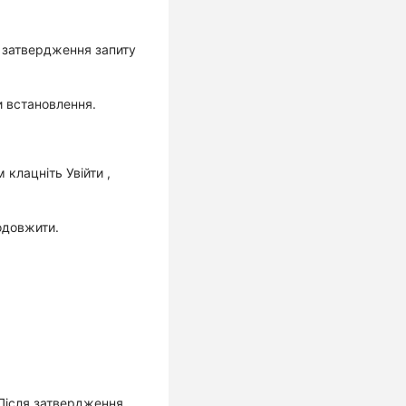
я затвердження запиту
и встановлення.
ім клацніть
Увійти
,
одовжити
.
. Після затвердження