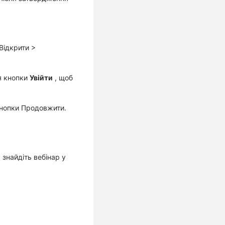
Відкрити
>
ся кнопки
Увійти
, щоб
кнопки
Продовжити
.
знайдіть вебінар у