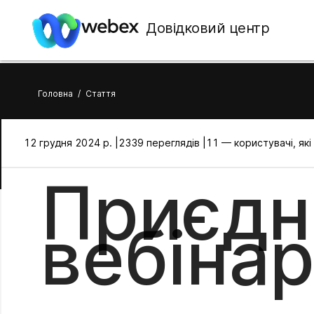
Довідковий центр
Головна
/
Стаття
12 грудня 2024 р. |
2339 переглядів |
11 — користувачі, як
Приєдн
вебіна