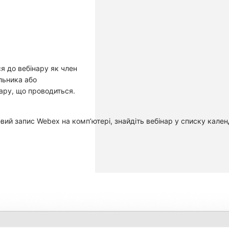
я до вебінару як член
льника або
нару, що проводиться.
овий запис Webex на комп’ютері, знайдіть вебінар у списку
кален