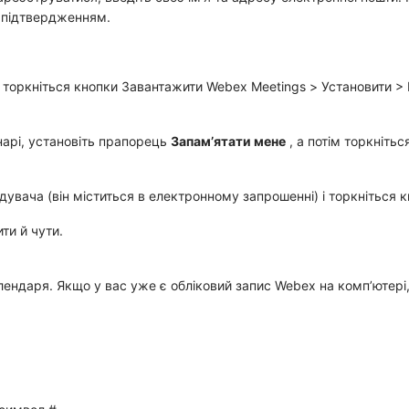
з підтвердженням.
 торкніться кнопки
Завантажити Webex Meetings
>
Установити
>
інарі, установіть прапорець
Запам’ятати мене
, а потім торкніть
ідувача
(він міститься в електронному запрошенні) і торкніться 
ти й чути.
ндаря. Якщо у вас уже є обліковий запис Webex на комп’ютері, 