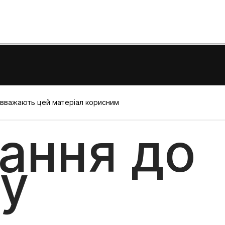
і вважають цей матеріал корисним
ання до
ру