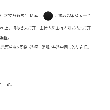
s）或“更多选项”（Mac）
，然后选择
Q & 一个
dows 上，问与答未打开，主持人和主持人可以将其打开：
选框。
显示菜单栏>网络>选项
>常规
"并选中问与答复选框。
的问题。