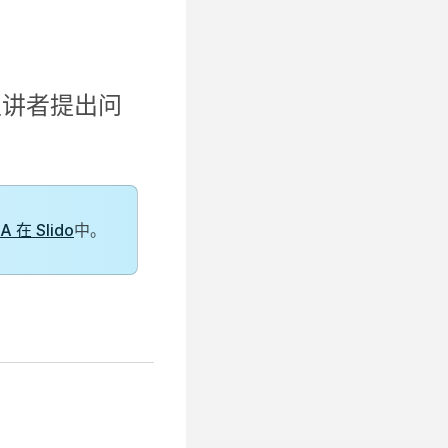
主讲者提出问
 A 在 Slido
中。