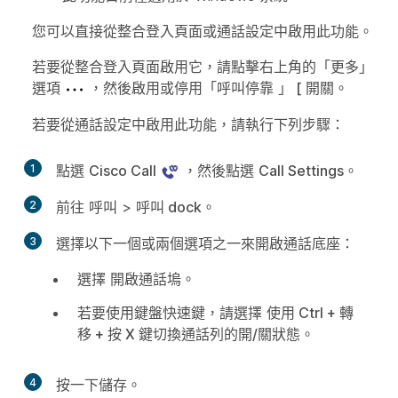
您可以直接從整合登入頁面或通話設定中啟用此功能。
若要從整合登入頁面啟用它，請點擊右上角的「更多」
選項
，然後啟用或停用「呼叫停靠
」 [
開關。
若要從通話設定中啟用此功能，請執行下列步驟：
1
點選
Cisco Call
，然後點選
Call Settings
。
2
前往
呼叫
>
呼叫 dock
。
3
選擇以下一個或兩個選項之一來開啟通話底座：
選擇
開啟通話塢
。
若要使用鍵盤快速鍵，請選擇
使用 Ctrl + 轉
移 + 按 X 鍵切換通話列的開/關狀態
。
4
按一下
儲存
。