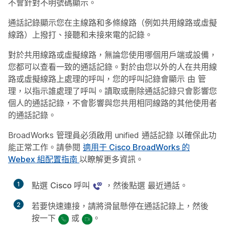
不會針對不明號碼顯示。
通話記錄顯示您在主線路和多條線路（例如共用線路或虛擬
線路）上撥打、接聽和未接來電的記錄。
對於共用線路或虛擬線路，無論您使用哪個用戶端或設備，
您都可以查看一致的通話記錄。對於由您以外的人在共用線
路或虛擬線路上處理的呼叫，您的呼叫記錄會顯示
由
管
理，以指示誰處理了呼叫。讀取或刪除通話記錄只會影響您
個人的通話記錄，不會影響與您共用相同線路的其他使用者
的通話記錄。
BroadWorks 管理員必須啟用 unified 通話記錄 以確保此功
能正常工作。請參閱
適用于 Cisco BroadWorks 的
Webex 組配置指南
以瞭解更多資訊。
1
點選
Cisco 呼叫
，然後點選
最近通話
。
2
若要快速連接，請將滑鼠懸停在通話記錄上，然後
按一下
或
。