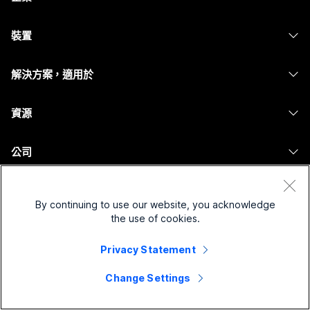
Webex 應用程式
Webex Suite
裝置
Meetings
Calling
耳機
Calling
解決方案，適用於
Meetings
攝影機
Messaging
教育
Messaging
資源
Desk 系列
螢幕共用
醫療保健
Slido
下載
Room 系列
公司
政府
Webinars
加入測驗會議
Board 系列
Cisco
財務
Events
線上課程
電話系列
By continuing to use our website, you acknowledge
聯絡技術支援
運動與娛樂
Contact Center
the use of cookies.
整合
配件
聯絡銷售人員
前線
CPaaS
協助工具
Privacy Statement
條款和條件
Webex 部落格
非營利
安全性
包容性
隱私權聲明
Change Settings
Webex 思想領導力
啟動
Control Hub
Cookie
即時和隨選網路研討會