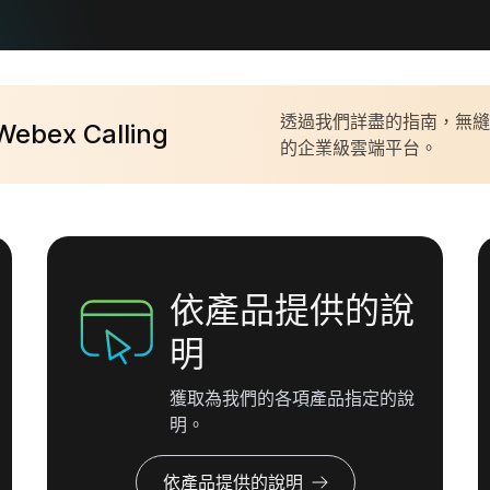
透過我們詳盡的指南，無縫移轉至 
ebex Calling
月 5 日至 8 日，於德州奧斯汀及線上舉行  |  
WebexOne 2026 
的企業級雲端平台。
依產品提供的說
明
獲取為我們的各項產品指定的說
明。
依產品提供的說明