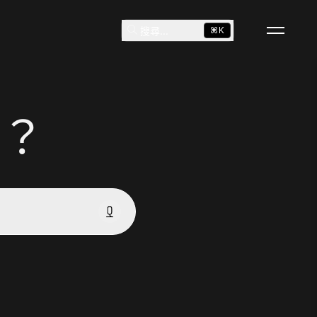
搜尋
...
⌘K
？