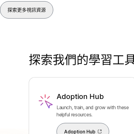
探索更多視訊資源
探索我們的學習工
Adoption Hub
Launch, train, and grow with these
helpful resources.
Adoption Hub