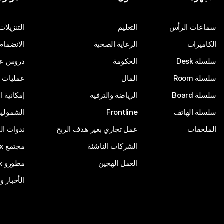
أرسِل سؤالاً
سماعات الرأس
التعليم
التنزيلات
الكاميرات
الرعاية الصحية
الانضمام
سلسلة Desk
الحكومة
دروس على
سلسلة Room
المال
عمليات ا
سلسلة Board
الرياضة والترفيه
إمكانية 
سلسلة الهاتف
Frontline
الشمولية
الملحقات
عمل تجاري بغير هدف الربح
ندوات ال
الشركات الناشئة
مجتمع Webex
العمل الهجين
مطورو Webex
الأخبار و