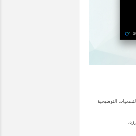
تسميات التوضيحية
رزة
.