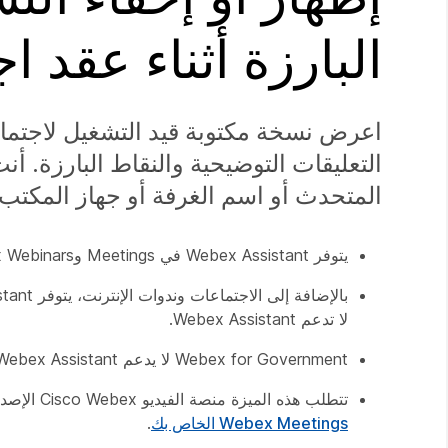
البارزة أثناء عقد ا
اعرض نسخة مكتوبة قيد التشغيل لاجتماع
التعليقات التوضيحية والنقاط
البارزة. أن
المتحدث أو اسم الغرفة أو جهاز المكتب 
يتوفر Webex Assistant في Meetings وWebex Webinars (متاح للمضيفين فقط في ندوات الإنترنت في عرض نشرات الويب).
لا تدعم Webex Assistant.
Webex for Government لا يدعم Webex Assistant.
تتطلب هذه الميزة منصة الفيديو Cisco Webex الإصدار 2.0 مع تمكين الانضمام إلى الاجتماعات من أنظمة الفيديو.
Webex Meetings الخاص بك
.