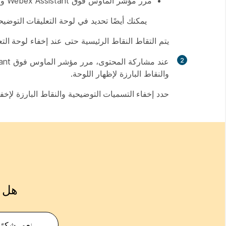
مرر مؤشر الماوس فوق Webex Assistant وحدد
يمكنك أيضًا تحديد
في لوحة
التعليقات التوضيح
يتم التقاط النقاط الرئيسية حتى عند إخفاء
لوحة التع
2
عند مشاركة المحتوى، مرر مؤشر الماوس فوق Webex Assistant على الشريط المتحرك في أعلى شاشتك وحدد
والنقاط
البارزة لإظهار اللوحة.
حدد
إخفاء التسميات التوضيحية
والنقاط البارزة لإخفا
هل ك
نعم، شكرًا