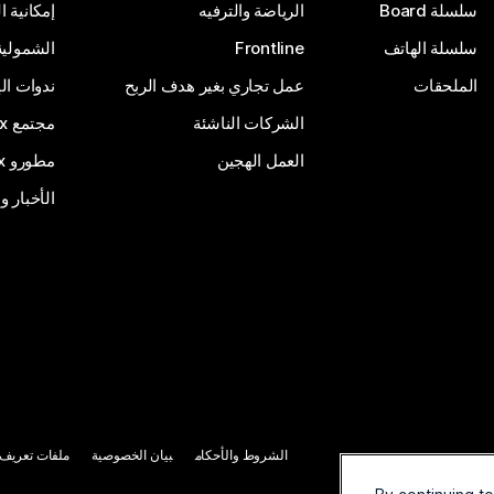
سلسلة Board
الرياضة والترفيه
إمكانية 
سلسلة الهاتف
Frontline
الشمولية
الملحقات
عمل تجاري بغير هدف الربح
ندوات ال
الشركات الناشئة
مجتمع Webex
العمل الهجين
مطورو Webex
الأخبار و
الشروط والأحكام
بيان الخصوصية
ملفات تعريف ا