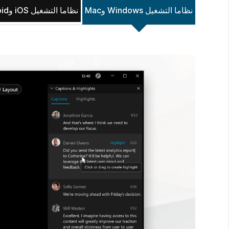
نظاما التشغيل Windows وMac
نظاما التشغيل iOS وAndroid