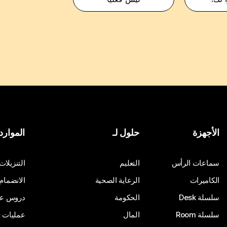
الأجهزة
حلول لـ
الموارد
سماعات الرأس
التعليم
التنزيلات
الكاميرات
الرعاية الصحية
الانضمام
سلسلة Desk
الحكومة
دروس على
سلسلة Room
المال
عمليات ا