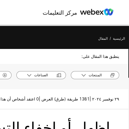
مركز التعليمات
الرئيسية
/
المقال
ينطبق هذا المقال على:
المنتجات
الصناعات
٢٩ نوفمبر ٢٠٢٤ |
1381 طريقة (طرق) العرض |
0 اعتقد أشخاص أن هذا كان مفيدًا
إظهار أو إخفاء الت