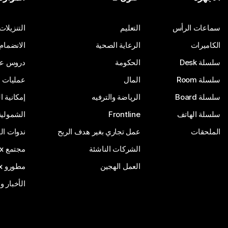
أرسِل سؤالاً
سماعات الرأس
التعليم
التنزيلات
الكاميرات
الرعاية الصحية
الانضمام
سلسلة Desk
الحكومة
دروس على
سلسلة Room
المال
عمليات ا
سلسلة Board
الرياضة والترفيه
إمكانية 
سلسلة الهاتف
Frontline
الشمولية
الملحقات
عمل تجاري بغير هدف الربح
ندوات ال
الشركات الناشئة
مجتمع Webex
العمل الهجين
مطورو Webex
الأخبار و