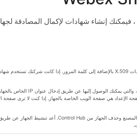
، فيمكنك إنشاء شهادات لإكمال المصادقة لجها
تدعم معظم أجهزة Cisco الاتصال اللاسلكي باستخدام شهادات X.509 بالإضافة إلى كلمة المرور. إذا كانت 
يمكنك إنشاء وإدارة الشهادات من صفحة ويب إعداد الجهاز ، وال
 الجهاز باستخدام Control Hub ، تصبح صفحة الإعداد هي صفحة الويب الخاصة بالجهاز. إذا كنت لا ترى 
إذا قررت استخدام الشهادات بعد النشر ، فقم بإعادة ضبط المصنع وحذف الجهاز من b