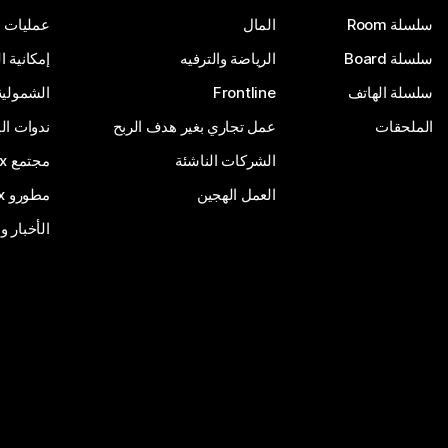
سلسلة Room
المال
عمليات ا
سلسلة Board
الرياضة والترفيه
إمكانية 
سلسلة الهاتف
Frontline
الشمولية
الملحقات
عمل تجاري بغير هدف الربح
ندوات ال
الشركات الناشئة
مجتمع Webex
العمل الهجين
مطورو Webex
الأخبار و