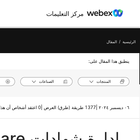
مركز التعليمات
الرئيسية
/
المقال
ينطبق هذا المقال على:
المنتجات
الصناعات
٠٦ ديسمبر ٢٠٢٤ |
1377 طريقة (طرق) العرض |
0 اعتقد أشخاص أن هذا كان مفيدًا
إدارة شهادات Webex Share