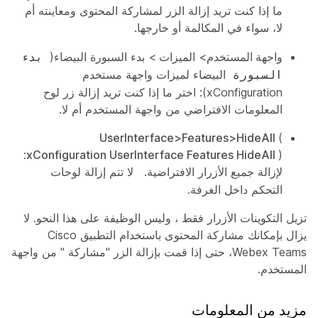
ما إذا كنت تريد إزالة الزر لمشاركة المحتوى ومعاينته أم
لا، سواء في المكالمة أو خارجها.
واجهة
المستخدم>
الميزات
>
بدء
السبورة البيضاء(
بدء
البيضاء لميزات واجهة مستخدم
السبورة
xConfiguration): اختر ما إذا كنت تريد إزالة زر لوح
المعلومات الافتراضي من واجهة المستخدم أم لا.
UserInterface>Features>HideAll
(
):
xConfiguration UserInterface Features HideAll
لإزالة جميع الأزرار الافتراضية.
لا تتم إزالة لوحات
التحكم داخل الغرفة.
تزيل التكوينات الأزرار فقط ، وليس الوظيفة على هذا النحو. لا
يزال بإمكانك مشاركة المحتوى باستخدام التطبيق Cisco
Webex Teams، حتى إذا قمت بإزالة الزر "مشاركة
"
من واجهة
المستخدم.
مزيد من المعلومات