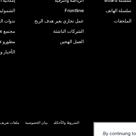
سلسلة Board
الرياضة والترفيه
إمكانية 
سلسلة الهاتف
Frontline
الشمولية
الملحقات
عمل تجاري بغير هدف الربح
ندوات ال
الشركات الناشئة
مجتمع Webex
العمل الهجين
مطورو Webex
الأخبار و
الشروط والأحكام
بيان الخصوصية
ملفات تعريف ا
By continuing t