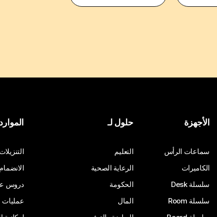
الأجهزة
حلول لـ
الموارد
سماعات الرأس
التعليم
التنزيلات
الكاميرات
الرعاية الصحية
الانضمام
سلسلة Desk
الحكومة
دروس على
سلسلة Room
المال
عمليات ا