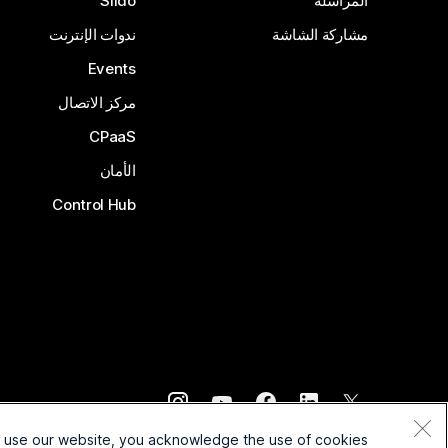
المراسلة
Slido
مشاركة الشاشة
ندوات الإنترنت
Events
مركز الاتصال
CPaaS
الأمان
Control Hub
©
2026
Cisco و/أو الشركات التابعة لها. جميع الحقوق محفوظة.
o use our website, you acknowledge the use of cookies.