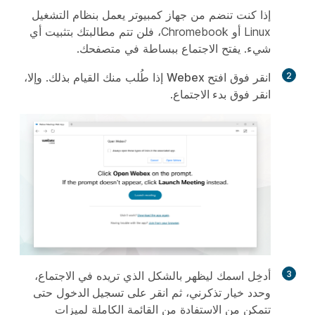
إذا كنت تنضم من جهاز كمبيوتر يعمل بنظام التشغيل
Linux أو Chromebook، فلن تتم مطالبتك بتثبيت أي
شيء. يفتح الاجتماع ببساطة في متصفحك.
2
انقر فوق
افتح
Webex
إذا طُلب منك القيام بذلك. وإلا،
انقر فوق
بدء الاجتماع
.
3
أدخِل اسمك ليظهر بالشكل الذي تريده في الاجتماع،
وحدد خيار
تذكرني
، ثم انقر على
تسجيل الدخول
حتى
تتمكن من الاستفادة من القائمة الكاملة لميزات