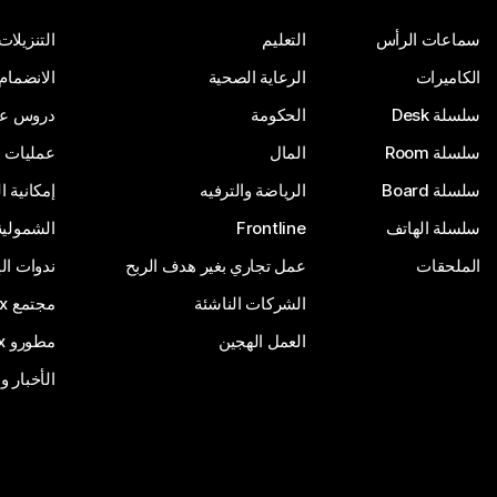
سماعات الرأس
التعليم
التنزيلات
الكاميرات
الرعاية الصحية
الانضمام
سلسلة Desk
الحكومة
دروس على
سلسلة Room
المال
عمليات ا
سلسلة Board
الرياضة والترفيه
إمكانية 
سلسلة الهاتف
Frontline
الشمولية
الملحقات
عمل تجاري بغير هدف الربح
ندوات ال
الشركات الناشئة
مجتمع Webex
العمل الهجين
مطورو Webex
الأخبار و