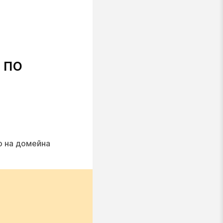
 по
о на домейна