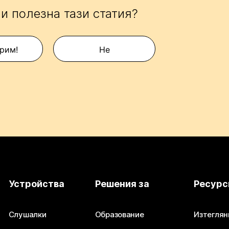
и полезна тази статия?
рим!
Не
Устройства
Решения за
Ресурс
Слушалки
Образование
Изтеглян