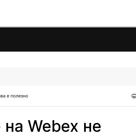
ова е полезно
 на Webex не