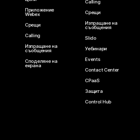
Calling
Приложение
Срещи
Webex
Изпращане на
Срещи
съобщения
Calling
Slido
Изпращане на
Уебинари
съобщения
Events
Споделяне на
екрана
Contact Center
CPaaS
Защита
Control Hub