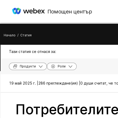
Помощен център
Начало
/
Статия
Тази статия се отнася за:
Продукти
Роли
19 май 2025 г. |
286 преглеждане(ия) |
0 души считат, че т
Потребителите