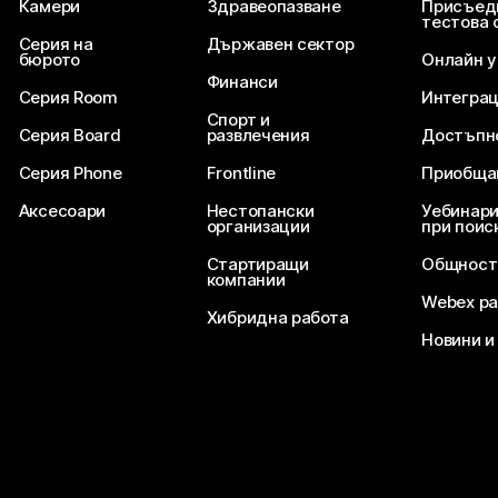
Камери
Здравеопазване
Присъед
тестова 
Серия на
Държавен сектор
бюрото
Онлайн 
Финанси
Серия Room
Интегра
Спорт и
Серия Board
развлечения
Достъпн
Серия Phone
Frontline
Приобща
Аксесоари
Нестопански
Уебинари
организации
при поис
Стартиращи
Общност
компании
Webex ра
Хибридна работа
Новини и