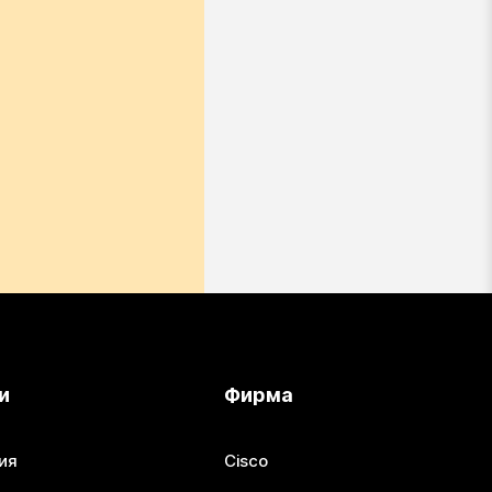
и
Фирма
ия
Cisco