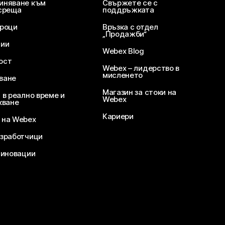
иняване към
Свържете се с
среща
поддръжката
уроци
Връзка с отдел
„Продажби“
ции
Webex Blog
ост
Webex – лидерство в
мисленето
ване
Магазин за стоки на
 в реално време и
Webex
кване
Кариери
 на Webex
зработчици
 иновации