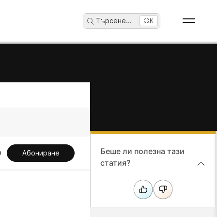
Търсене
...
⌘K
Беше ли полезна тази
Абониране
статия?