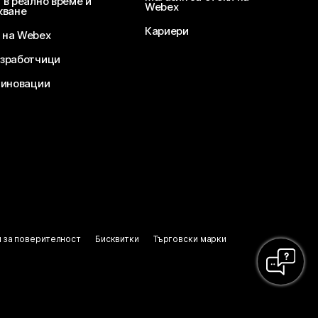
 в реално време и
Webex
кване
Кариери
 на Webex
зработчици
 иновации
 за поверителност
Бисквитки
Търговски марки