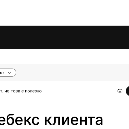
еми
т, че това е полезно
ебекс клиента