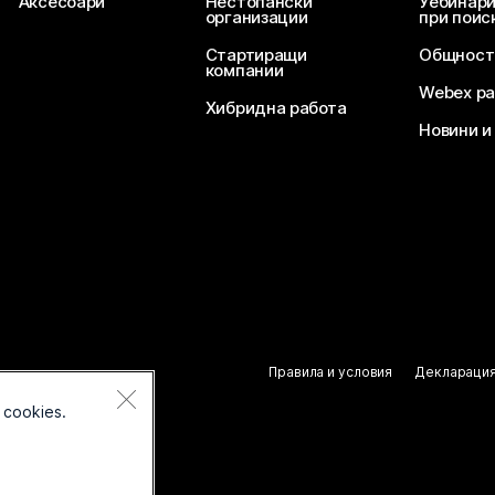
Аксесоари
Нестопански
Уебинари
организации
при поис
Стартиращи
Общност
компании
Webex ра
Хибридна работа
Новини и
Правила и условия
Декларация
 cookies.