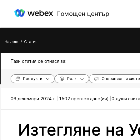
Помощен център
Начало
/
Статия
Тази статия се отнася за:
Продукти
Роли
Операционни сист
06 декември 2024 г. |
1502 преглеждане(ия) |
0 души счита
Изтегляне на У