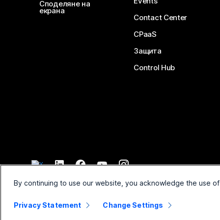
Events
Споделяне на
екрана
Contact Center
CPaaS
Защита
Control Hub
©
2026
Cisco и/или техните филиали. Всички права запазени.
By continuing to use our website, you acknowledge the use of
Privacy Statement
Change Settings