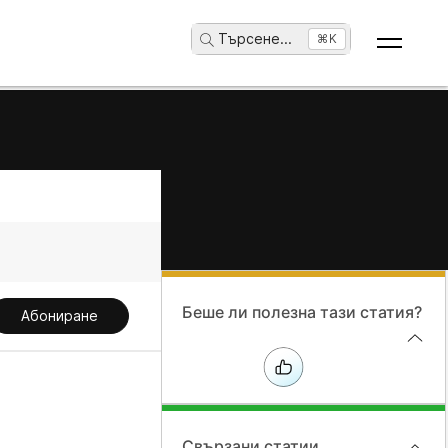
Търсене
...
⌘K
Беше ли полезна тази статия?
Абониране
Свързани статии