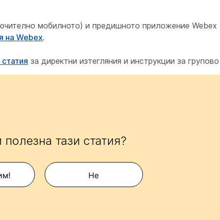
лючително мобилното) и предишното приложение Webex 
ия на Webex
.
 статия
за директни изтегляния и инструкции за групово
 полезна тази статия?
им!
Не