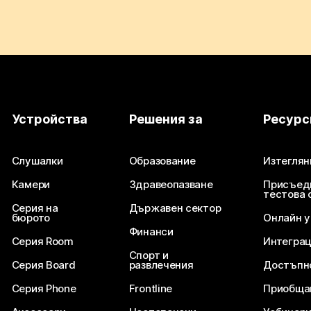
Устройства
Решения за
Ресурс
Слушалки
Образование
Изтеглян
Камери
Здравеопазване
Присъед
тестова 
Серия на
Държавен сектор
бюрото
Онлайн 
Финанси
Серия Room
Интегра
Спорт и
Серия Board
развлечения
Достъпн
Серия Phone
Frontline
Приобща