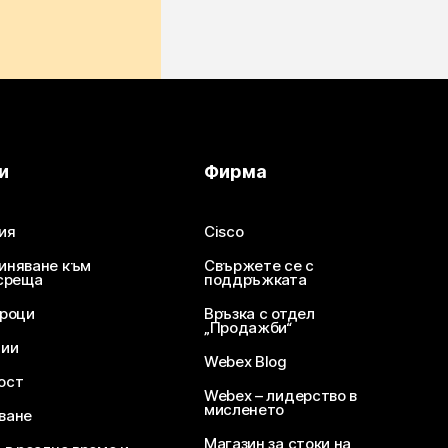
и
Фирма
ия
Cisco
иняване към
Свържете се с
среща
поддръжката
уроци
Връзка с отдел
„Продажби“
ции
Webex Blog
ост
Webex – лидерство в
мисленето
ване
Магазин за стоки на