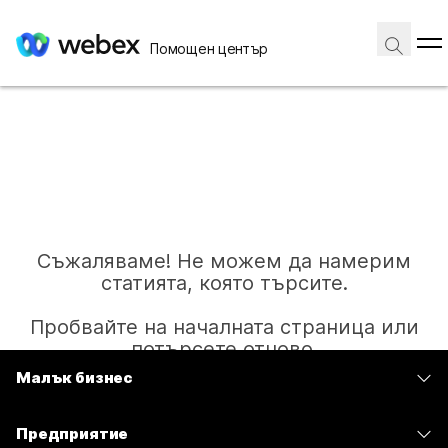
Помощен център
Съжаляваме! Не можем да намерим
статията, която търсите.
Пробвайте на началната страница или
потърсете отново.
Малък бизнес
Цени
Начало
Предприятие