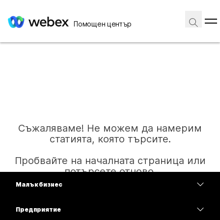
Помощен център
Съжаляваме! Не можем да намерим
статията, която търсите.
Пробвайте на началната страница или
потърсете отново.
Малък бизнес
Цени
Предприятие
Начало