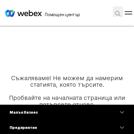
Помощен център
Съжаляваме! Не можем да намерим
статията, която търсите.
Пробвайте на началната страница или
потърсете отново.
Малък бизнес
Цени
Предприятие
Начало