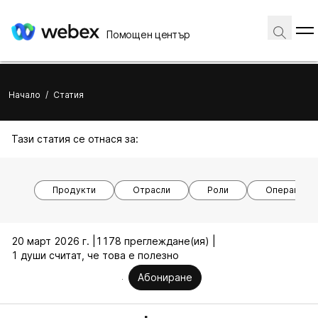
Помощен център
Начало
/
Статия
Тази статия се отнася за:
Продукти
Отрасли
Роли
Операционн
20 март 2026 г. |
1178 преглеждане(ия) |
1 души считат, че това е полезно
Абониране