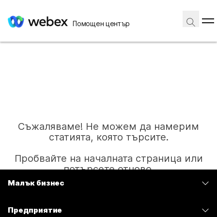
Помощен център
Съжаляваме! Не можем да намерим
статията, която търсите.
Пробвайте на началната страница или
потърсете отново.
Малък бизнес
Цени
Начало
Предприятие