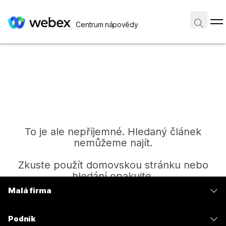
Centrum nápovědy
To je ale nepříjemné. Hledaný článek
nemůžeme najít.
Zkuste použít domovskou stránku nebo
hledání opakujte.
Malá firma
Ceny
Domů
Podnik