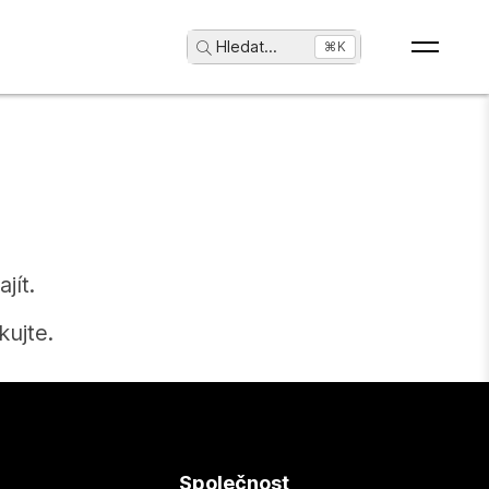
Hledat
...
⌘K
jít.
ujte.
Společnost