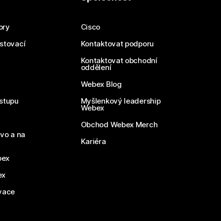
ory
Cisco
estovací
Kontaktovat podporu
Kontaktovat obchodní
oddělení
Webex Blog
stupu
Myšlenkový leadership
Webex
Obchod Webex Merch
vo a na
Kariéra
bex
ex
vace