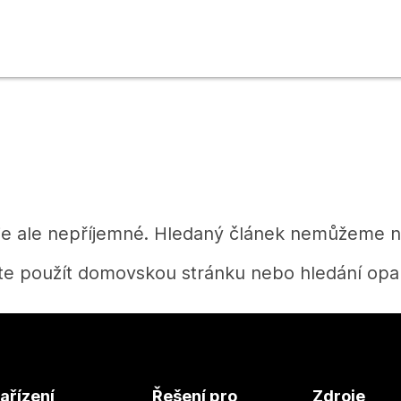
je ale nepříjemné. Hledaný článek nemůžeme na
te použít domovskou stránku nebo hledání opak
Domů
ařízení
Řešení pro
Zdroje
Potřebujete získat odpověď?