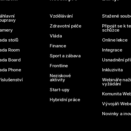
Odešlete dotaz
áhlavní
Vzdělávání
Stažené soub
oupravy
Zdravotní péče
Připojit se k t
amery
schůzce
Vláda
ada stolů
Online lekce
Finance
ada Room
Integrace
Sport a zábava
ada Board
Usnadnění pří
Frontline
ada Phone
Inkluzivita
Neziskové
říslušenství
aktivity
Webináře naži
vyžádání
Start-upy
Komunita We
Hybridní práce
Vývojáři Web
Novinky a ino