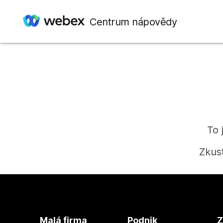
Centrum nápovědy
To 
Zkus
Malá firma
Podnik
Z