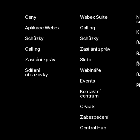
Ceny
Webex Suite
N
s
Aplikace Webex
Calling
K
Schůzky
Schůzky
Ř
Calling
Zasílání zpráv
Ř
Zasílání zpráv
Slido
Ř
Sdílení
Webináře
obrazovky
Ř
Events
P
Kontaktní
centrum
CPaaS
Zabezpečení
Control Hub