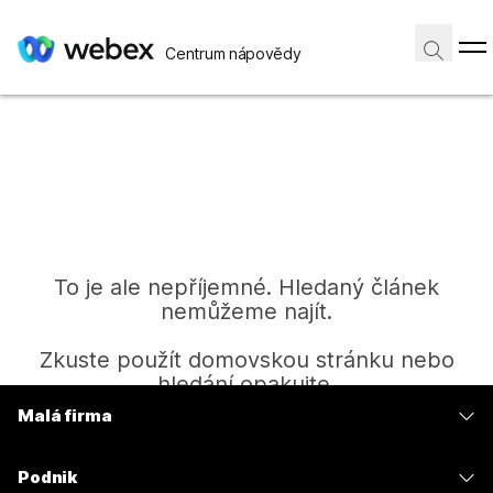
Centrum nápovědy
To je ale nepříjemné. Hledaný článek
nemůžeme najít.
Zkuste použít domovskou stránku nebo
hledání opakujte.
Malá firma
Ceny
Domů
Podnik