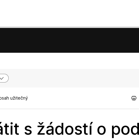
obsah užitečný
tit s žádostí o po