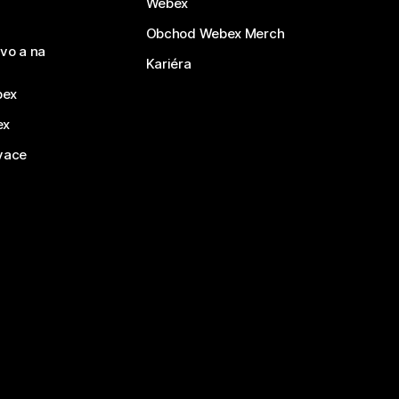
Webex
Obchod Webex Merch
vo a na
Kariéra
bex
ex
vace