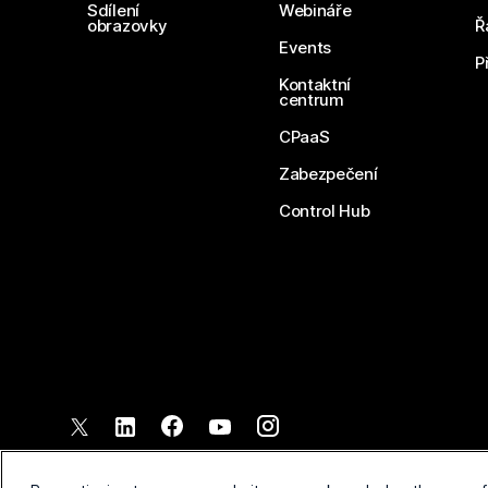
Sdílení
Webináře
obrazovky
Ř
Events
P
Kontaktní
centrum
CPaaS
Zabezpečení
Control Hub
©
2026
Společnost Cisco a/nebo její pobočky. Všechna práva vyh
Smluvní podmínky
Prohlášen