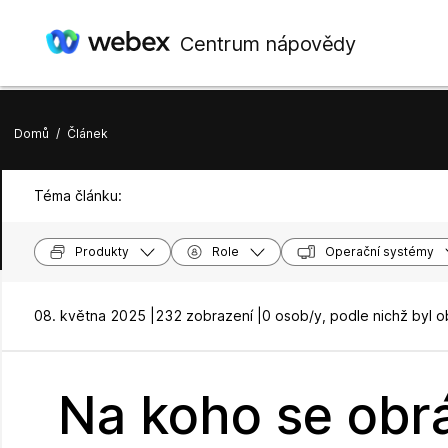
Centrum nápovědy
Domů
/
Článek
Téma článku:
Produkty
Role
Operační systémy
08. května 2025 |
232 zobrazení |
0 osob/y, podle nichž byl 
Na koho se obrá