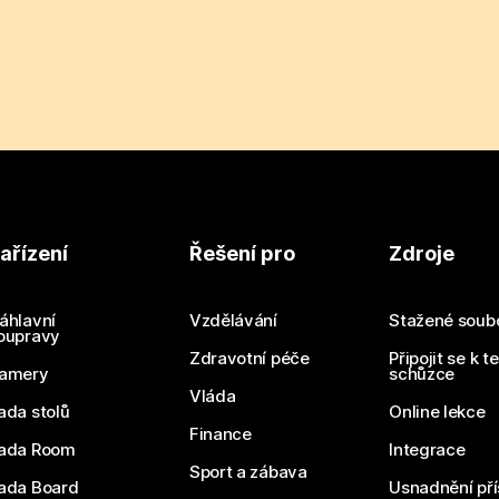
ařízení
Řešení pro
Zdroje
áhlavní
Vzdělávání
Stažené soub
oupravy
Zdravotní péče
Připojit se k t
amery
schůzce
Vláda
ada stolů
Online lekce
Finance
ada Room
Integrace
Sport a zábava
ada Board
Usnadnění pří