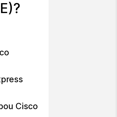
E)?
sco
xpress
bou Cisco