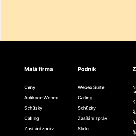
Malá firma
Podnik
Z
Ceny
Webex Suite
N
s
Aplikace Webex
Calling
K
Schůzky
Schůzky
Ř
Calling
Zasílání zpráv
Ř
Zasílání zpráv
Slido
Ř