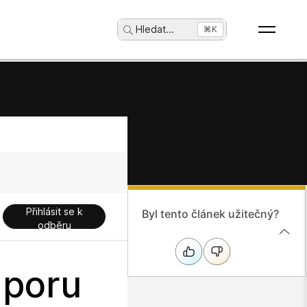
Hledat
...
⌘K
Přihlásit se k
Byl tento článek užitečný?
odběru
dporu