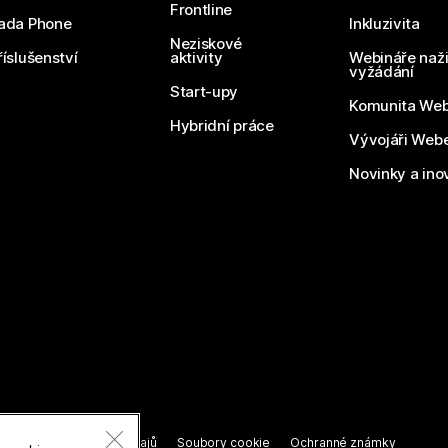
Frontline
ada Phone
Inkluzivita
Neziskové
říslušenství
aktivity
Webináře naži
vyžádání
Start-upy
Komunita We
Hybridní práce
Vývojáři Web
Novinky a ino
razena.
í o ochraně osobních údajů
Soubory cookie
Ochranné známky