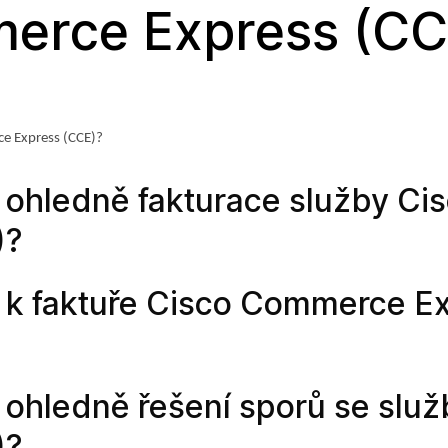
erce Express (CC
e Express (CCE)?
ohledně fakturace služby Ci
)?
 k faktuře Cisco Commerce E
ohledně řešení sporů se služ
)?