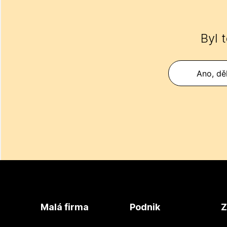
Byl 
Ano, děk
Malá firma
Podnik
Z