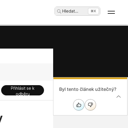
Hledat
...
⌘K
Přihlásit se k
Byl tento článek užitečný?
odběru
y