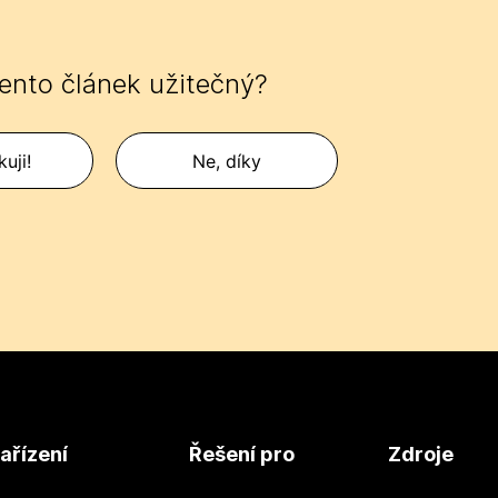
tento článek užitečný?
uji!
Ne, díky
ařízení
Řešení pro
Zdroje