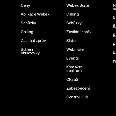
Ceny
Webex Suite
N
s
Aplikace Webex
Calling
K
Schůzky
Schůzky
Ř
Calling
Zasílání zpráv
Ř
Zasílání zpráv
Slido
Ř
Sdílení
Webináře
obrazovky
Ř
Events
P
Kontaktní
centrum
CPaaS
Zabezpečení
Control Hub