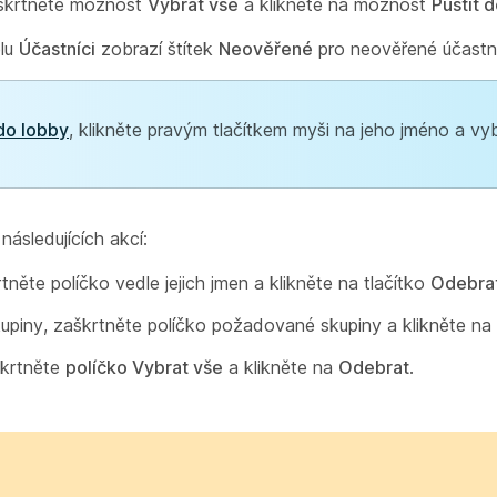
zaškrtněte možnost
Vybrat vše
a klikněte na možnost
Pustit d
elu
Účastníci
zobrazí štítek
Neověřené
pro neověřené účastn
do lobby
, klikněte pravým tlačítkem myši na jeho jméno a vy
následujících akcí:
tněte políčko vedle jejich jmen a klikněte na tlačítko
Odebra
kupiny, zaškrtněte políčko požadované skupiny a klikněte na
škrtněte
políčko Vybrat vše
a klikněte na
Odebrat
.