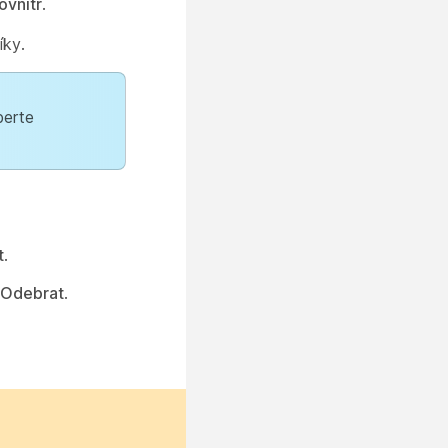
ovnitř
.
íky.
berte
t
.
Odebrat
.