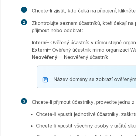
1
Chcete-li zjistit, kdo čeká na připojení, klikně
2
Zkontrolujte seznam účastníků, kteří čekají n
přijmout nebo odebrat:
Interní
– Ověřený účastník v rámci stejné orga
Externí
– Ověřený účastník mimo organizaci We
Neověřený
— Neověřený účastník.
Název domény se zobrazí ověřeným 
3
Chcete-li přijmout účastníky, proveďte jednu z 
Chcete-li vpustit jednotlivé účastníky, zaškr
Chcete-li vpustit všechny osoby v určité sk