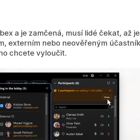
 a je zamčená, musí lidé čekat, až je 
rním, externím nebo neověřeným účastní
ho chcete vyloučit.