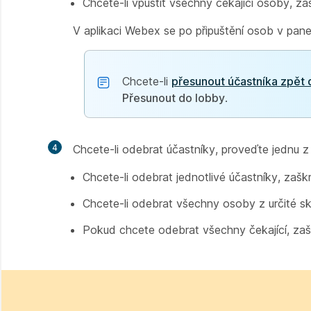
Chcete-li vpustit všechny čekající osoby, 
V aplikaci Webex se po připuštění osob v pan
Chcete-li
přesunout účastníka zpět 
Přesunout do lobby
.
4
Chcete-li odebrat účastníky, proveďte jednu z 
Chcete-li odebrat jednotlivé účastníky, zaškr
Chcete-li odebrat všechny osoby z určité s
Pokud chcete odebrat všechny čekající, za