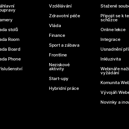
áhlavní
Vzdělávání
Stažené soub
oupravy
Zdravotní péče
Připojit se k t
amery
schůzce
Vláda
ada stolů
Online lekce
Finance
ada Room
Integrace
Sport a zábava
ada Board
Usnadnění pří
Frontline
ada Phone
Inkluzivita
Neziskové
říslušenství
aktivity
Webináře naži
vyžádání
Start-upy
Komunita We
Hybridní práce
Vývojáři Web
Novinky a ino