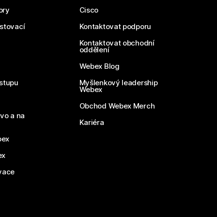
ory
Cisco
estovací
Kontaktovat podporu
Kontaktovat obchodní
oddělení
Webex Blog
stupu
Myšlenkový leadership
Webex
Obchod Webex Merch
vo a na
Kariéra
bex
ex
vace