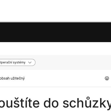
Operační systémy
 obsah užitečný
pouštíte do schůzk