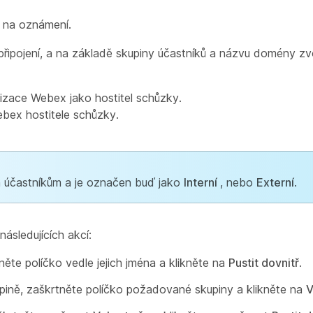
te na oznámení.
a připojení, a na základě skupiny účastníků a názvu domény z
nizace Webex jako hostitel schůzky.
bex hostitele schůzky.
účastníkům a je označen buď jako
Interní
, nebo
Externí
.
následujících akcí:
tněte políčko vedle jejich jména a klikněte na
Pustit dovnitř
.
upině, zaškrtněte políčko požadované skupiny a klikněte na
V