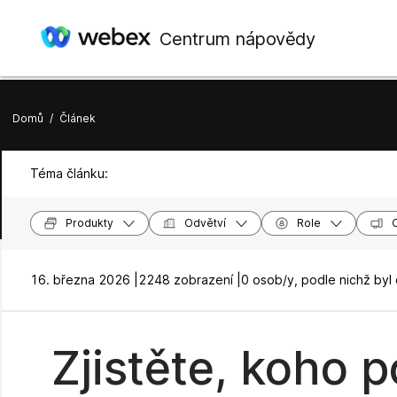
Centrum nápovědy
Domů
/
Článek
Téma článku:
Produkty
Odvětví
Role
16. března 2026 |
2248 zobrazení |
0 osob/y, podle nichž byl
Zjistěte, koho 