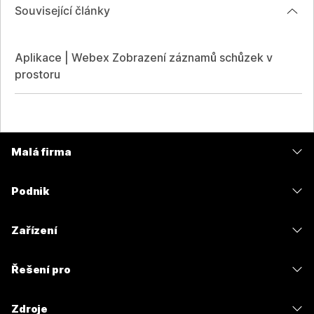
Související články
Aplikace | Webex Zobrazení záznamů schůzek v
prostoru
Malá firma
Ceny
Podnik
Aplikace Webex
Webex Suite
Zařízení
Schůzky
Calling
Náhlavní soupravy
Calling
Řešení pro
Schůzky
Kamery
Zasílání zpráv
Vzdělávání
Zasílání zpráv
Zdroje
Řada stolů