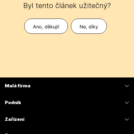
Byl tento článek užitečný?
Ano, děkuji!
Ne, díky
Malá firma
Ceny
Podnik
Aplikace Webex
Webex Suite
Zařízení
Schůzky
Calling
Náhlavní soupravy
Calling