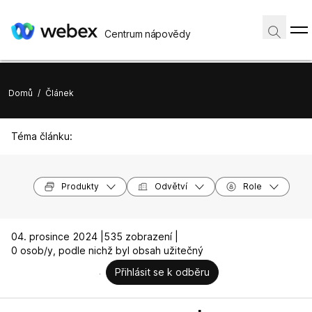
Centrum nápovědy
Domů
/
Článek
Téma článku:
Produkty
Odvětví
Role
04. prosince 2024 |
535 zobrazení |
0 osob/y, podle nichž byl obsah užitečný
Přihlásit se k odběru