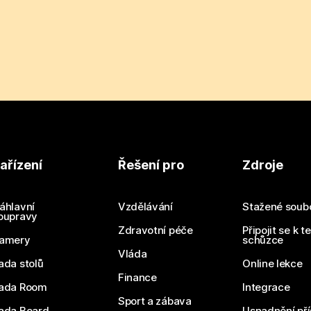
ařízení
Řešení pro
Zdroje
áhlavní
Vzdělávání
Stažené soub
oupravy
Zdravotní péče
Připojit se k t
amery
schůzce
Vláda
ada stolů
Online lekce
Finance
ada Room
Integrace
Sport a zábava
ada Board
Usnadnění pří