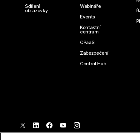
Sdílení
Webináře
obrazovky
Ř
Events
P
Kontaktní
centrum
CPaaS
Zabezpečení
Control Hub
©
2026
Společnost Cisco a/nebo její pobočky. Všechna práva vyh