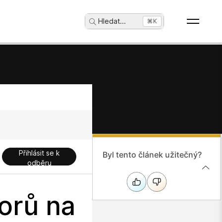
Hledat
...
⌘K
Přihlásit se k
Byl tento článek užitečný?
odběru
orů na