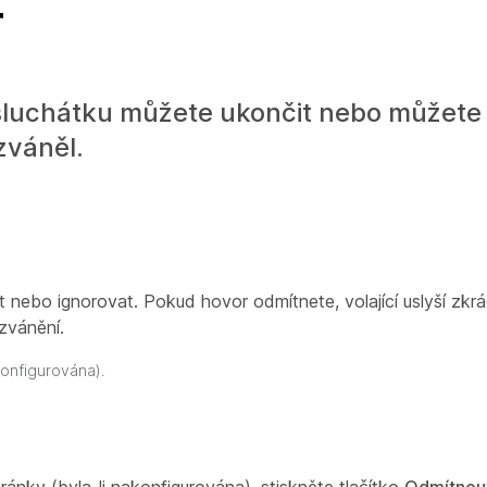
T
sluchátku můžete ukončit nebo můžete
zváněl.
 nebo ignorovat. Pokud hovor odmítnete, volající uslyší zkr
yzvánění.
onfigurována).