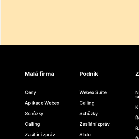
Malá firma
Podnik
Z
Ceny
Webex Suite
N
s
Aplikace Webex
Calling
K
Schůzky
Schůzky
Ř
Calling
Zasílání zpráv
Ř
Zasílání zpráv
Slido
Ř