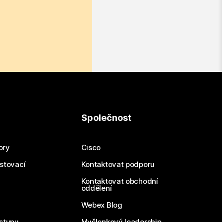
Společnost
ory
Cisco
estovací
Kontaktovat podporu
Kontaktovat obchodní
oddělení
Webex Blog
stupu
Myšlenkový leadership