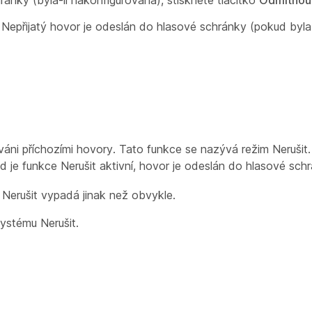
ánky (byla-li nakonfigurována), stiskněte tlačítko
Odmítnou
Nepřijatý hovor je odeslán do hlasové schránky (pokud byla
váni příchozími hovory. Tato funkce se nazývá režim Nerušit
d je funkce Nerušit aktivní, hovor je odeslán do hlasové sch
 Nerušit vypadá jinak než obvykle.
systému Nerušit.