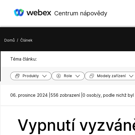
Centrum nápovědy
Domů
/
Článek
Téma článku:
Produkty
Role
Modely zařízení
06. prosince 2024 |
556 zobrazení |
0 osob/y, podle nichž byl
Vypnutí vyzván