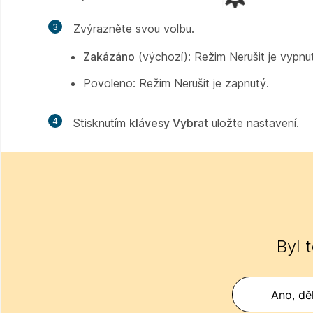
3
Zvýrazněte svou volbu.
Zakázáno
(výchozí): Režim Nerušit je vypnu
Povoleno:
Režim Nerušit je zapnutý.
4
Stisknutím
klávesy Vybrat
uložte nastavení.
Byl 
Ano, děk