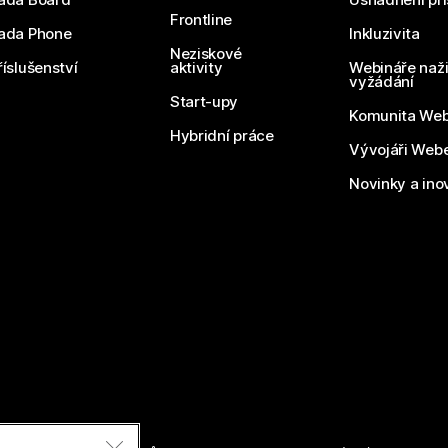
Frontline
ada Phone
Inkluzivita
Neziskové
říslušenství
aktivity
Webináře naži
vyžádání
Start-upy
Komunita We
Hybridní práce
Vývojáři Web
Novinky a ino
razena.