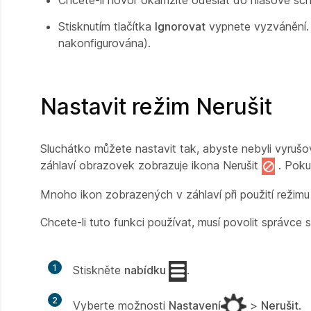
Chcete-li hovor okamžitě odeslat do hlasové schr
Stisknutím tlačítka
Ignorovat
vypnete vyzvánění. 
nakonfigurována).
Nastavit režim Nerušit
Sluchátko můžete nastavit tak, abyste nebyli vyrušo
záhlaví obrazovek zobrazuje ikona Nerušit
. Poku
Mnoho ikon zobrazených v záhlaví při použití režimu
Chcete-li tuto funkci používat, musí povolit správce 
1
Stiskněte
nabídku
.
2
Vyberte možnosti
Nastavení
>
Nerušit
.