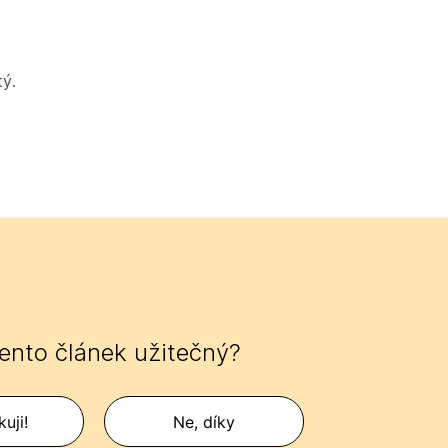
tý.
tento článek užitečný?
uji!
Ne, díky