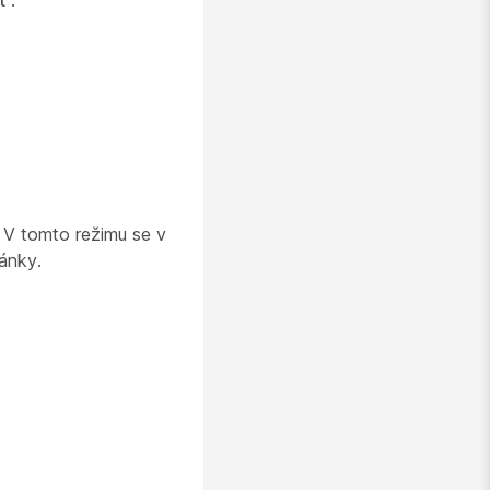
t
.
. V tomto režimu se v
ránky.