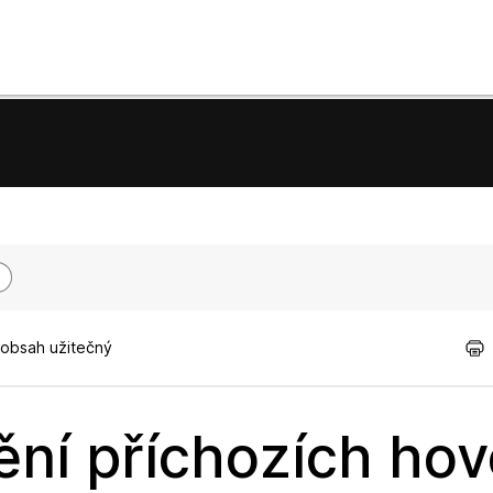
 obsah užitečný
ění příchozích hov