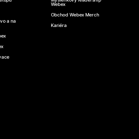
Webex
Obchod Webex Merch
vo a na
Kariéra
bex
ex
vace