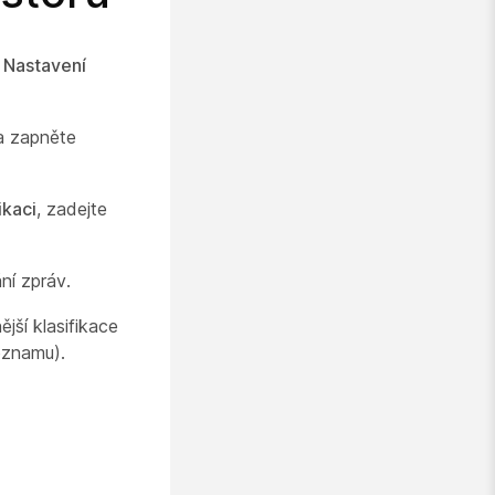
>
Nastavení
 zapněte
ikaci
, zadejte
ní zpráv.
jší klasifikace
eznamu).