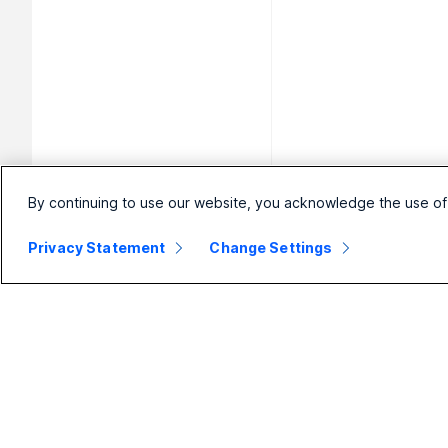
By continuing to use our website, you acknowledge the use of
Privacy Statement
Change Settings
Malá firma
Podnik
Z
Ceny
Webex Suite
N
s
Aplikace Webex
Calling
K
Schůzky
Schůzky
Ř
Calling
Zasílání zpráv