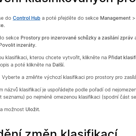
 se do
Control Hub
a poté přejděte do sekce
Management
ce
.
 do sekce
Prostory pro inzerované schůzky a zasílání zpráv
a
Povolit inzeráty
.
 klasifikaci, kterou chcete vytvořit, klikněte na
Přidat klasif
opis a poté klikněte na
Další
.
) Vyberte a změňte výchozí klasifikaci pro prostory pro zasílá
m názvů klasifikací je uspořádejte podle pořadí od nejomezeně
st seznamu) po nejméně omezenou klasifikaci (spodní část s
 na možnost
Uložit
.
ění změn klasifikací