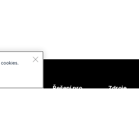
 cookies.
ařízení
Řešení pro
Zdroje
áhlavní
Vzdělávání
Stažené soub
oupravy
Zdravotní péče
Připojit se k t
amery
schůzce
Vláda
ada stolů
Online lekce
Finance