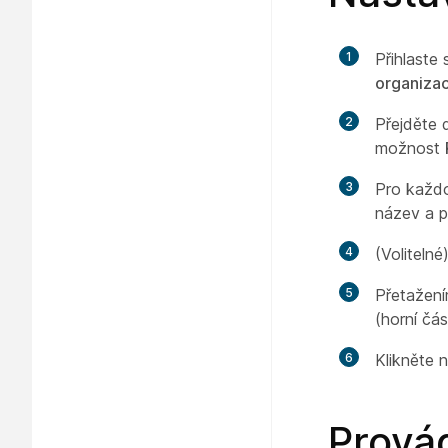
1
Přihlaste
organiza
2
Přejděte
možnost
3
Pro každou
název a p
4
(Volitelné
5
Přetažení
(horní čá
6
Klikněte
Provád