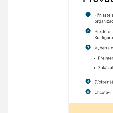
1
Přihlaste
organiza
2
Přejděte
Konfiguro
3
Vyberte n
Přejme
Zakáza
4
(Volitelné
5
Chcete-li