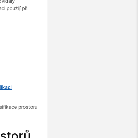
ovídaly
i použijí při
ikaci
sifikace prostoru
ostorů