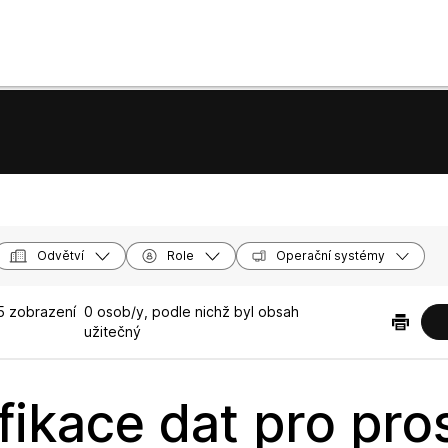
Odvětví
Role
Operační systémy
5 zobrazení
0 osob/y, podle nichž byl obsah
užitečný
ifikace dat pro pro