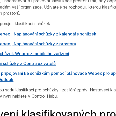
, uspořádávat a upravovat klasifikace prostoru tak, aby odp
dám vaší organizace. Uživatelé se rozhodují, kterou klasifikac
h prostorů.
ruje i klasifikaci schůzek :
ebex | Naplánování schůzky z kalendáře schůzek
ebex | Naplánování schůzky z prostoru
schůzek Webex z mobilního zařízení
í schůzky z Centra uživatelů
a připojování ke schůzkám pomocí plánovače Webex pro apl
Outlook
ou sadu klasifikací pro schůzky i zasílání zpráv. Nastavení kla
áv nyní najdete v Control Hubu.
ení klasifikovaných pr