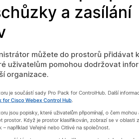
schůzky a zasílání
v
istrátor můžete do prostorů přidávat k
teré uživatelům pomohou dodržovat info
ší organizace.
toru je součástí sady Pro Pack for ControlHub. Další informa
k for Cisco Webex Control Hub
.
storu jsou popisky, které uživatelům připomínají, o čem moho
et prostor. Když je prostor klasifikován, zobrazí se v oblasti 
tek – například Veřejné nebo Citlivé na
společnost.