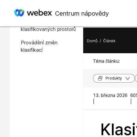
V tomto článku
Centrum nápovědy
Nastavení
klasifikovaných prostorů
Domů
/
Článek
Provádění změn
klasifikací
Téma článku:
Produkty
13. března 2026
60
|
|
Klas