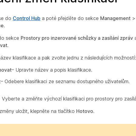
 se do
Control Hub
a poté přejděte do sekce
Management
ce
.
 do sekce
Prostory pro inzerované schůzky a zasílání zpráv
a
vat
.
ázev klasifikace a pak zvolte jednu z následujících možností:
novat
– Upravte název a popis klasifikace.
t
– Odebere klasifikaci ze seznamu dostupného uživatelům.
) Vyberte a změňte výchozí klasifikaci pro prostory pro zasílá
 změny uložit, klepněte na tlačítko
Hotovo
.