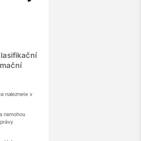
lasifikační
rmační
ce naleznete v
u a nemohou
zprávy