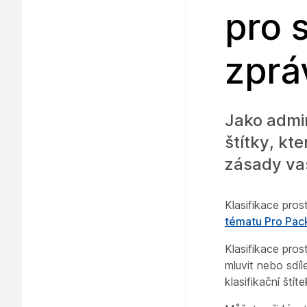
pro 
zprá
Jako admin
štítky, k
zásady va
Klasifikace pros
tématu Pro Pac
Klasifikace pro
mluvit nebo sdíl
klasifikační ští