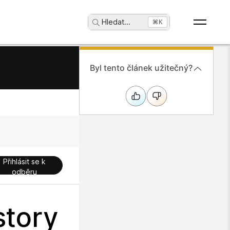
Hledat
...
⌘K
Byl tento článek užitečný?
Přihlásit se k
odběru
story