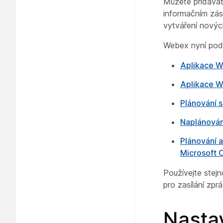
Můžete přidávat
informačním zása
vytváření novýc
Webex nyní podpo
Aplikace W
Aplikace W
Plánování 
Naplánován
Plánování 
Microsoft 
Používejte stejn
pro zasílání zpr
Nastav