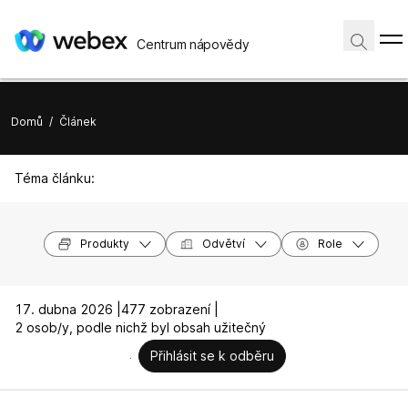
Centrum nápovědy
Domů
/
Článek
Téma článku:
Produkty
Odvětví
Role
17. dubna 2026 |
477 zobrazení |
2 osob/y, podle nichž byl obsah užitečný
Přihlásit se k odběru