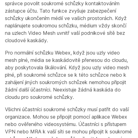
správce povolit soukromé schůzky kontaktováním
zástupce účtu. Tato funkce zvyšuje zabezpečení
schůzky ukončením médií ve vašich prostorách. Když
naplánujete soukromou schůzku, médium vždy skončí
na uzlech Video Mesh uvnitř vaší podnikové sítě bez
cloudové kaskády.
Pro normální schůzku Webex, když jsou uzly video
mesh plné, média se kaskádovitě přenesou do cloudu,
aby poskytovala škálování. Když jsou uzly video mesh
plné, při soukromé schůzce se k této schůzce nebo k
zahájení jiných soukromých schůzek nemohou připojit
žádní další účastníci. Neexistuje žádná kaskáda do
cloudu pro soukromé schůzky.
Všichni účastníci soukromé schůzky musí patřit do vaší
organizace. Mohou se připojit pomocí aplikace Webex
nebo ověřeného videosystému. Účastníci s přístupem
VPN nebo MRA k vaší síti se mohou připojit k soukromé