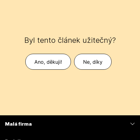
Byl tento článek užitečný?
Ano, děkuji!
Ne, díky
Malá firma
Ceny