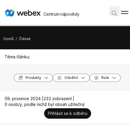
Centrum nápovědy
Domů
/
Článek
Téma článku:
Produkty
Odvětví
Role
09. prosince 2024 |
232 zobrazení |
0 osob/y, podle nichž byl obsah užitečný
Přihlásit se k odběru