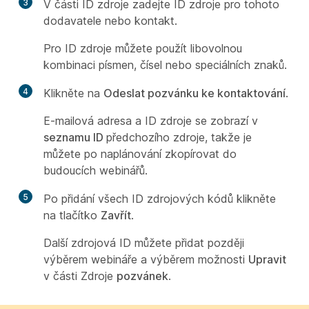
3
V části ID
zdroje zadejte ID zdroje pro tohoto
dodavatele nebo kontakt.
Pro ID zdroje můžete použít libovolnou
kombinaci písmen, čísel nebo speciálních znaků.
4
Klikněte na
Odeslat pozvánku ke kontaktování
.
E-mailová adresa a ID zdroje se zobrazí v
seznamu ID
předchozího zdroje, takže je
můžete po naplánování zkopírovat do
budoucích webinářů.
5
Po přidání všech ID zdrojových kódů klikněte
na tlačítko
Zavřít
.
Další zdrojová ID můžete přidat později
výběrem webináře a výběrem možnosti
Upravit
v části Zdroje
pozvánek
.