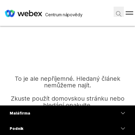
Centrum nápovědy
To je ale nepříjemné. Hledaný článek
nemůžeme najít.
Zkuste použít domovskou stránku nebo
hledání opakujte.
Malá firma
Ceny
Podnik
Domů