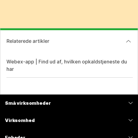
Relaterede artikler
Webex-app | Find ud af, hvilken opkaldstjeneste du
har
Små virksomheder
Priser
Virksomhed
Webex-app
Webex Suite
Enheder