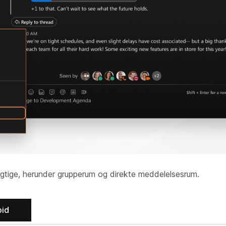
vigtige, herunder grupperum og direkte meddelelsesrum.
oid