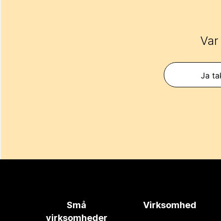
Var
Ja ta
Små
Virksomhed
virksomheder