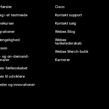
førsler
Cisco
ag i et testmøde
Kontakt support
nekurser
Kontakt salg
grationer
Webex Blog
gængelighed
Webex
tankelederskab
usion
Webex Merch-butik
e- og on-demand-
narer
Karrierer
ex-fællesskabet
x til udviklere
der og innovationer