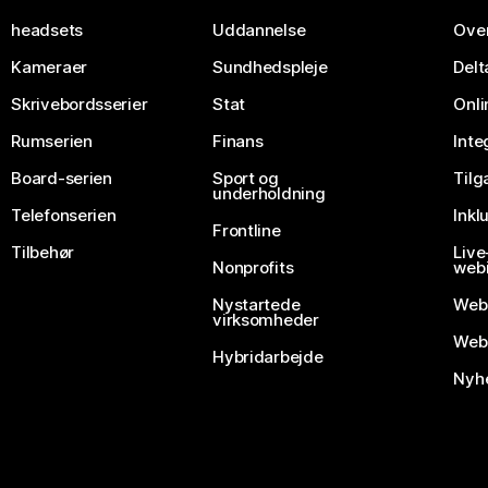
headsets
Uddannelse
Over
Kameraer
Sundhedspleje
Delt
Skrivebordsserier
Stat
Onli
Rumserien
Finans
Inte
Board-serien
Sport og
Til
underholdning
Telefonserien
Inkl
Frontline
Tilbehør
Liv
Nonprofits
webi
Nystartede
Web
virksomheder
Webe
Hybridarbejde
Nyhe