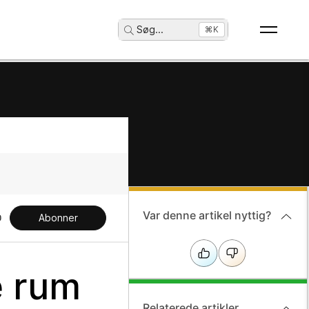
Søg
...
⌘K
Var denne artikel nyttig?
Abonner
e rum
Relaterede artikler