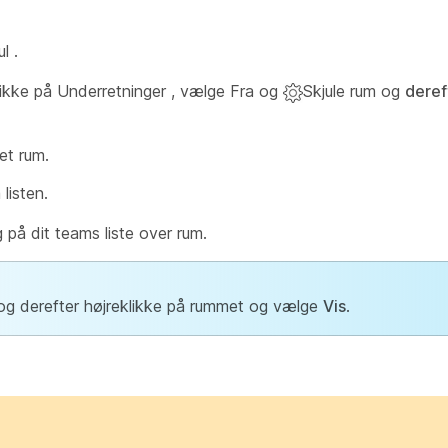
ul
.
klikke på Underretninger , vælge Fra og
Skjule rum og
deref
et rum.
 listen.
 på dit teams liste over rum.
og derefter højreklikke på rummet og vælge
Vis
.