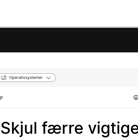
Operativsystemer
gt
kjul færre vigtig